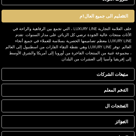
التسليم الى جميع العال1م
خلف العلامة التجارية LUXURY LINE ، التي تجمع بين الرفاهية والراحة في
الأثاث منتجات عالية الجودة ترضي كل الزبائن على مدار السنوات. تقدم
LUXURY LINE معظم تصاميمها الحصرية بسلاسة للعملاء في جميع أنحاء
العالم. توفر LUXURY LINE وهي نقطة التقاء القارات من اسطنبول إلى العالم
، مجموعة غنية من المنتجات الفاخرة من أوروبا إلى أمريكا والشرق الأوسط
إلى إفريقيا وآسيا إلى العشرات من البلدان.
مبيعات الشركات
الدعم المعلم
المنتجات ال
الجوائز