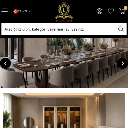
0
TR − TL
GİYİNME ODALARI
Modern Şıklık, Kişiye Özel Dokunuşlarla
KEŞFET