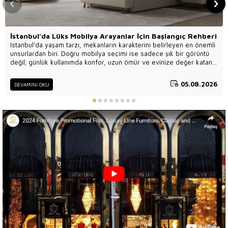
İstanbul’da Lüks Mobilya Arayanlar İçin Başlangıç Rehberi
İstanbul’da yaşam tarzı, mekanların karakterini belirleyen en önemli
unsurlardan biri. Doğru mobilya seçimi ise sadece şık bir görüntü
değil; günlük kullanımda konfor, uzun ömür ve evinize değer katan
bir atmosfer anlamına gelir. Bu yazıda, aradığınız lüks mobilyayı
daha hızlı bulmanıza yardımcı olacak pratik ipuçlarını bulacaksınız.
05.08.2026
DEVAMINI OKU