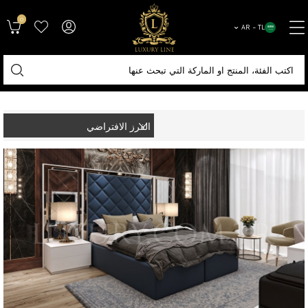
0
AR − TL
الصفحة الرئيسية
اثاث فندقي