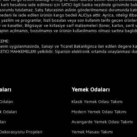
i karti hesabina iade edilmesi için SATICI ilgili banka nezdinde girisimde bu
 sorumlu tutulamaz. Satış faturasinin aslinin gönderilmemesi durumunda ka
deni ile iade edilen ürünün kargo bedeli ALICIya aittir. Ayrica, niteligi itib
r yazilim ve programlar, hizli bozulan veya son kullanim tarihi geçen ürünler
ve kasetler, Bilgisayar ve kirtasiye sarf malzemeleri (toner, kartus, serit 
jinin açilmamis, bozulmamis ve ürünün kullanilmamis olmasi sartina baglidi
KEME:
enin uygulanmasinda, Sanayi ve Ticaret Bakanliginca ilan edilen degere kad
ETICI MAHKEMELERI yetkilidir. Siparisin elektronik ortamda onaylanmasi d
aları
Yemek Odaları
Odaları
Klasik Yemek Odası Takımı
k Odaları
Modern Yemek Odası Takımı
arı
Avangarde Yemek Odası Takımı
Dekorasyonu Projeleri
Yemek Masası Takımı