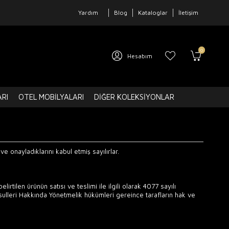
Yardım
Blog
Kataloglar
İletişim
0
Hesabım
ARI
OTEL MOBILYALARI
DIĞER KOLEKSIYONLAR
ve onayladıklarını kabul etmiş sayılırlar.
elirtilen ürünün satısı ve teslimi ile ilgili olarak 4077 sayılı
lleri Hakkında Yönetmelik hükümleri gereince tarafların hak ve