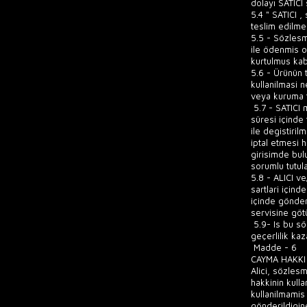
dolayı SATICI
5.4 " SATICI ,
teslim edilme
5.5 - Sözlesm
ile ödenmis o
kurtulmus kabu
5.6 - Ürünün 
kullanilmasi 
veya kuruma t
5.7 - SATICI 
süresi içinde
ile degistiril
iptal etmesi h
girisimde bulu
sorumlu tutul
5.8 - ALICI v
sartlari içind
içinde gönderi
servisine göt
5.9- Is bu sözl
geçerlilik kaz
Madde - 6
CAYMA HAKKI
Alici, sözles
hakkinin kull
kullanilmamis 
gönderildigine