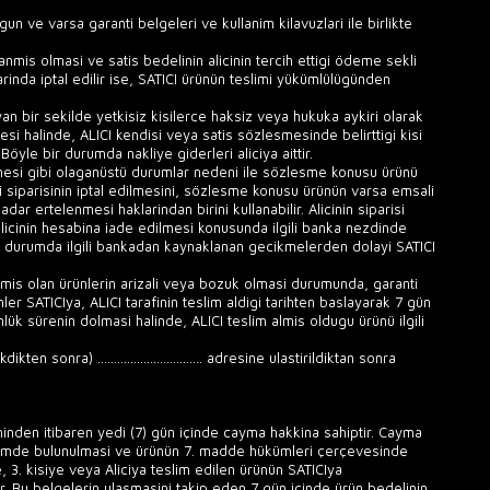
un ve varsa garanti belgeleri ve kullanim kilavuzlari ile birlikte
mis olmasi ve satis bedelinin alicinin tercih ettigi ödeme sekli
inda iptal edilir ise, SATICI ürünün teslimi yükümlülügünden
an bir sekilde yetkisiz kisilerce haksiz veya hukuka aykiri olarak
si halinde, ALICI kendisi veya satis sözlesmesinde belirttigi kisi
yle bir durumda nakliye giderleri aliciya aittir.
mesi gibi olaganüstü durumlar nedeni ile sözlesme konusu ürünü
i siparisinin iptal edilmesini, sözlesme konusu ürünün varsa emsali
ar ertelenmesi haklarindan birini kullanabilir. Alicinin siparisi
rin alicinin hesabina iade edilmesi konusunda ilgili banka nezdinde
e bir durumda ilgili bankadan kaynaklanan gecikmelerden dolayi SATICI
ilmis olan ürünlerin arizali veya bozuk olmasi durumunda, garanti
nler SATICIya, ALICI tarafinin teslim aldigi tarihten baslayarak 7 gün
nlük sürenin dolmasi halinde, ALICI teslim almis oldugu ürünü ilgili
onra) ................................ adresine ulastirildiktan sonra
minden itibaren yedi (7) gün içinde cayma hakkina sahiptir. Cayma
ldirimde bulunulmasi ve ürünün 7. madde hükümleri çerçevesinde
, 3. kisiye veya Aliciya teslim edilen ürünün SATICIya
dur. Bu belgelerin ulasmasini takip eden 7 gün içinde ürün bedelinin