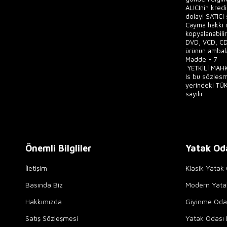
ALICInin kred
dolayi SATICI
Cayma hakki ne
kopyalanabili
DVD, VCD, CD 
ürünün ambala
Madde - 7
YETKİLİ MAH
Is bu sözlesm
yerindeki TÜK
sayilir
Önemli Bilgliler
Yatak Od
İletişim
Klasik Yatak 
Basında Biz
Modern Yata
Hakkımızda
Giyinme Odal
Satış Sözleşmesi
Yatak Odası 