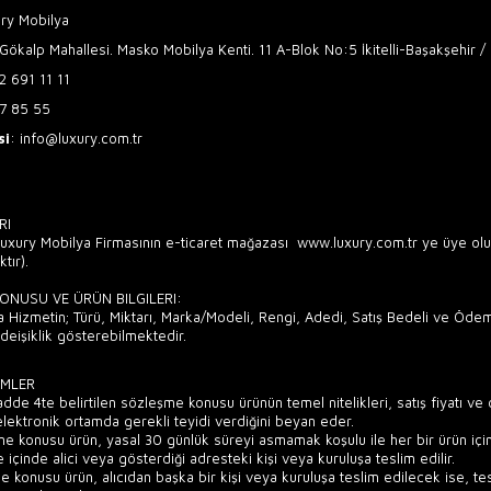
ury Mobilya
Gökalp Mahallesi. Masko Mobilya Kenti. 11 A-Blok No:5 İkitelli-Başakşehir / 
2 691 11 11
7 85 55
si
:
info@luxury.com.tr
RI
uxury Mobilya Firmasının e-ticaret mağazası www.luxury.com.tr ye üye olup 
tır).
NUSU VE ÜRÜN BILGILERI:
Hizmetin; Türü, Miktarı, Marka/Modeli, Rengi, Adedi, Satış Bedeli ve Ödeme S
 deişiklik gösterebilmektedir.
MLER
adde 4te belirtilen sözleşme konusu ürünün temel nitelikleri, satış fiyatı ve ö
lektronik ortamda gerekli teyidi verdiğini beyan eder.
e konusu ürün, yasal 30 günlük süreyi asmamak koşulu ile her bir ürün için al
 içinde alici veya gösterdiği adresteki kişi veya kuruluşa teslim edilir.
e konusu ürün, alıcıdan başka bir kişi veya kuruluşa teslim edilecek ise, t