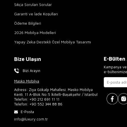
Sıkça Sorulan Sorular
Garanti ve İade Koşulları
Ödeme Bilgileri
2026 Mobilya Modelleri
Yapay Zeka Destekli Özel Mobilya Tasarımı
E-Bülten
Bize Ulaşın
Kampanya ve 
Bizi Arayın
e-bültenimiz
Masko Mobilya
Adress: Ziya Gökalp Mahallesi. Masko Mobilya
Kenti. 11 A-Blok No:5 İkitelli-Başakşehir / İstanbul
Telefon:
+90 212 691 11 11
Telefon:
+90 552 344 88 86
E-Posta
info@luxury.com.tr