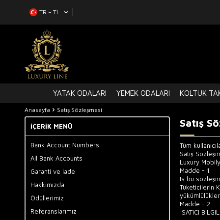
TR − TL
YATAK ODALARI
YEMEK ODALARI
KOLTUK TAK
Anasayfa
Satış Sözleşmesi
Satış Sö
İÇERIK MENÜ
Bank Account Numbers
Tüm kullanıcıl
Satış Sözleş
All Bank Accounts
Luxury Mobily
Madde - 1
Garanti ve İade
Is bu sözleşmen
Hakkımızda
Tüketicilerin
yükümlülükler
Ödüllerimiz
Madde - 2
Referanslarımız
SATICI BILGIL