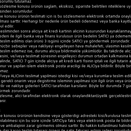
 sorumlu tutulamaz.
 sözlesme konusu ürünün saglam, eksiksiz, sipariste belirtilen niteliklere uyg
sinden sorumludur.
e konusu ürünün teslimati için is bu sözlesmenin elektronik ortamda onaylan
lmasi sarttir. Herhangi bir nedenle ürün bedeli ödenmez veya banka kayitlar
l edilir.
tesliminden sonra aliciya ait kredi kartinin alicinin kusurundan kaynaklanmay
nedeni ile ilgili banka veya finans kurulusun ürün bedelini SATICI ya ödememe
eslim edilmis olan ürünü 3 isgünü içinde SATICI ya göndermek zorundadir. Bö
mücbir sebepler veya nakliyeyi engelleyen hava muhalefeti, ulasimin kesil
 teslim edemez ise, durumu aliciya bildirmekle yükümlüdür. Bu takdirde alic
mesini, ve/veya teslimat süresinin engelleyici durumun ortadan kalkmasina kad
alinde, SATICI 7 gün içinde aliciya ait kredi karti fisinin iptali ve ilgili tuta
nur ve yapilan islem elektronik posta araciligi ile ALICIya bildirilir. Böyl
amaz.
e/veya ALICInin teslimat yapilmasi istedigi kisi ve/veya kurumlara teslim ed
e gerekli onarim veya degistirme isleminin yapilmasi için ilgili ürün veya ürü
lir ve nakliye giderleri SATICI tarafindan karsilanir. Böyle bir durumda 7 gü
ürmek zorundadir.
esme, alici tarafindan elektronik olarak onaylandiktan(üyelik gerçeklestirikdikten s
anir.
:
me konusu ürürünün kendisine veya gösterdigi adresteki kisi/kurulusa tesli
anilabilmesi için bu süre içinde SATICIya faks veya elektronik posta ile bi
ve ambalajinin zarar görmemis olmasi sarttir. Bu hakkin kullanilmasi halinde
 dair kargo teslim tutanagi örnegi ile satis faturasi aslinin iadesi zorunlu