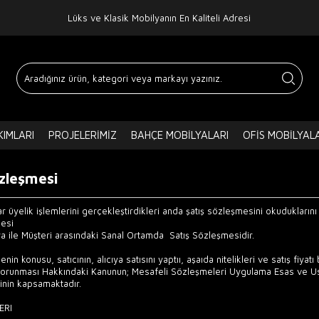
Lüks ve Klasik Mobilyanın En Kaliteli Adresi
IMLARI
PROJELERIMIZ
BAHÇE MOBILYALARI
OFIS MOBILYAL
zleşmesi
ar üyelik işlemlerini gerçekleştirdikleri anda şatış sözleşmesini okuduklarını 
mesi
a ile Müşteri arasındaki Sanal Ortamda Satış Sözleşmesidir.
in konusu, satıcının, alıcıya satısını yaptıı, aşaıda nitelikleri ve satış fiyatı b
 Korunması Hakkındaki Kanunun; Mesafeli Sözleşmeleri Uygulama Esas ve Usu
inin kapsamaktadır.
ERI