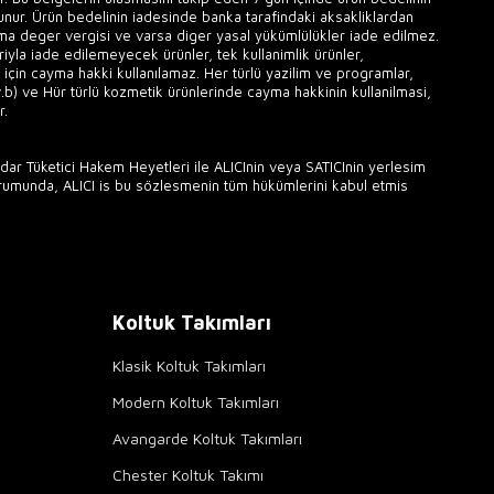
lunur. Ürün bedelinin iadesinde banka tarafindaki aksakliklardan
tma deger vergisi ve varsa diger yasal yükümlülükler iade edilmez.
ariyla iade edilemeyecek ürünler, tek kullanimlik ürünler,
 için cayma hakki kullanılamaz. Her türlü yazilim ve programlar,
v.b) ve Hür türlü kozmetik ürünlerinde cayma hakkinin kullanilmasi,
r.
ar Tüketici Hakem Heyetleri ile ALICInin veya SATICInin yerlesim
urumunda, ALICI is bu sözlesmenin tüm hükümlerini kabul etmis
Koltuk Takımları
Klasik Koltuk Takımları
Modern Koltuk Takımları
Avangarde Koltuk Takımları
Chester Koltuk Takımı