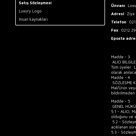
Satış Sözleşmesi
Ünvanı
: Lux
Luxury Logo
Adresi
:
Ziya 
İnsan kaynakları
Telefon
:
021
Fax
:
0212 29
Eposta adre
Madde - 3
ALICI BILGILE
Tüm üyeler: L
olarak anılacak
Madde - 4
SÖZLESME KO
Mal/Ürün veya 
bildirilmeden
Madde - 5
GENEL HÜKÜ
5.1 - ALICI, M
olduğunu ve e
5.2 - Sözleşm
açıklanan süre
5.3 - Sözleşm