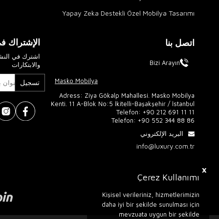
Yapay Zeka Destekli Özel Mobilya Tasarımı
الإشتراك في
اتصل بنا
اشترك في النشر
Bizi Arayın
والابتكارات
Masko Mobilya
تسجيل
Adress: Ziya Gökalp Mahallesi. Masko Mobilya
Kenti. 11 A-Blok No:5 İkitelli-Başakşehir / İstanbul
Telefon:
+90 212 691 11 11
Telefon:
+90 552 344 88 86
البريد الإلكتروني
info@luxury.com.tr
X
Çerez Kullanımı
Kişisel verileriniz, hizmetlerimizin
daha iyi bir şekilde sunulması için
mevzuata uygun bir şekilde