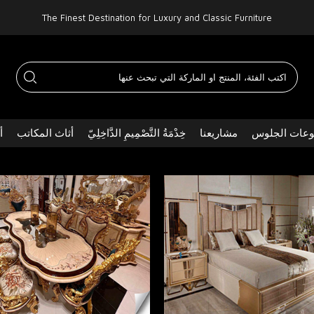
The Finest Destination for Luxury and Classic Furniture
عات الجلوس
مشاريعنا
خِدْمَةُ التَّصْمِيمِ الدَّاخِلِيّ
أثاث المكاتب
أ