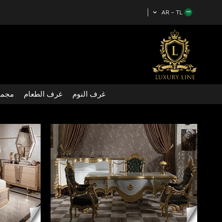
AR − TL
غرف النوم
غرف الطعام
مجمو