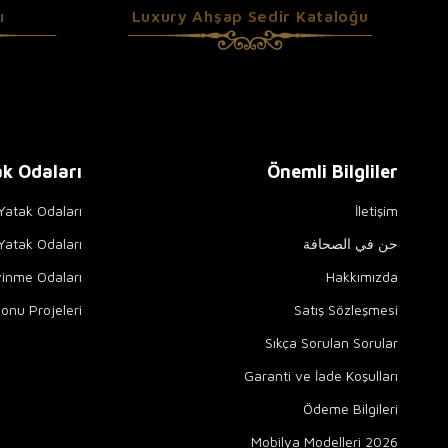
ı
Luxury Ahşap Sedir Kataloğu
k Odaları
Önemli Bilgliler
 Yatak Odaları
İletişim
حن في الصحافة
atak Odaları
yinme Odaları
Hakkımızda
onu Projeleri
Satış Sözleşmesi
Sıkça Sorulan Sorular
Garanti ve İade Koşulları
Ödeme Bilgileri
2026 Mobilya Modelleri