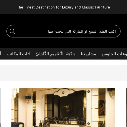
The Finest Destination for Luxury and Classic Furniture
عات الجلوس
مشاريعنا
خِدْمَةُ التَّصْمِيمِ الدَّاخِلِيّ
أثاث المكاتب
أ