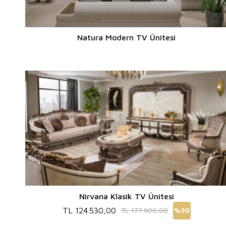
Natura Modern TV Ünitesi
Nirvana Klasik TV Ünitesi
TL
124.530,00
TL
177.900,00
%
30