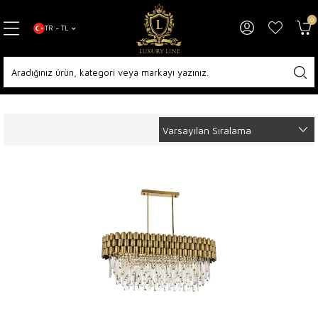
0
TR − TL
Anasayfa
Diğer Koleksiyonlar
Avizeler
Klasik Avize