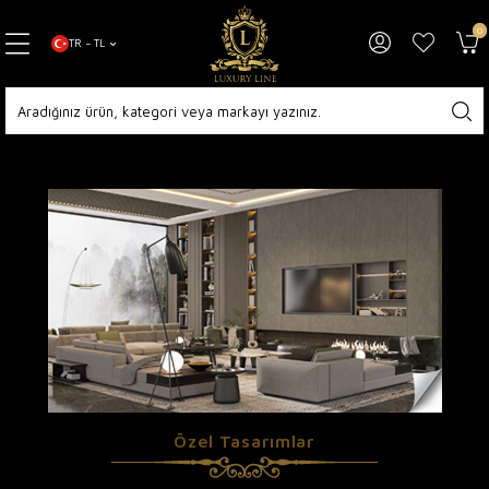
0
TR − TL
Özel Tasarımlar