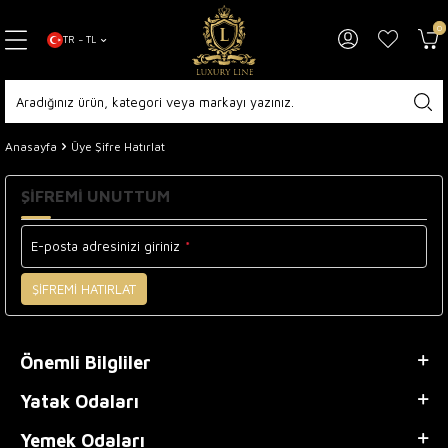
0
TR − TL
Anasayfa
Üye Şifre Hatırlat
ŞIFREMI UNUTTUM
E-posta adresinizi giriniz
*
ŞIFREMI HATIRLAT
Önemli Bilgliler
Yatak Odaları
Yemek Odaları