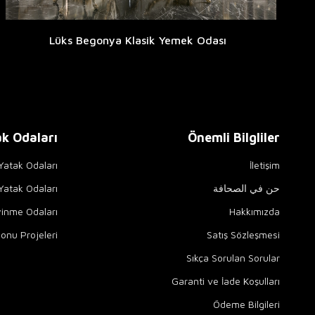
Lüks Begonya Klasik Yemek Odası
k Odaları
Önemli Bilgliler
 Yatak Odaları
İletişim
حن في الصحافة
atak Odaları
yinme Odaları
Hakkımızda
onu Projeleri
Satış Sözleşmesi
Sıkça Sorulan Sorular
Garanti ve İade Koşulları
Ödeme Bilgileri