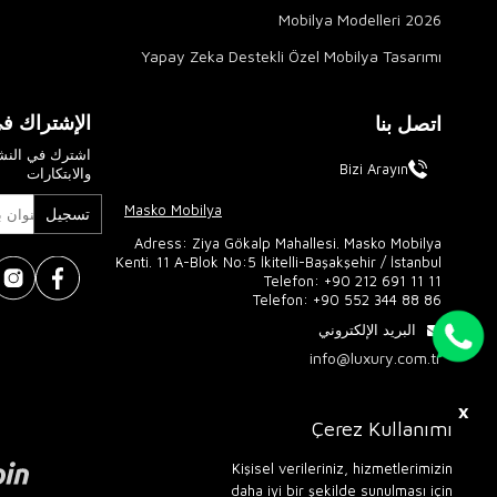
2026 Mobilya Modelleri
Yapay Zeka Destekli Özel Mobilya Tasarımı
الإشتراك في
اتصل بنا
اشترك في النشر
Bizi Arayın
والابتكارات
Masko Mobilya
تسجيل
Adress: Ziya Gökalp Mahallesi. Masko Mobilya
Kenti. 11 A-Blok No:5 İkitelli-Başakşehir / İstanbul
Telefon:
+90 212 691 11 11
Telefon:
+90 552 344 88 86
البريد الإلكتروني
info@luxury.com.tr
X
Çerez Kullanımı
Kişisel verileriniz, hizmetlerimizin
daha iyi bir şekilde sunulması için