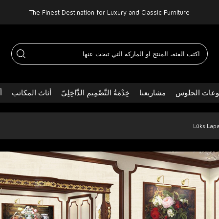
The Finest Destination for Luxury and Classic Furniture
عات الجلوس
مشاريعنا
خِدْمَةُ التَّصْمِيمِ الدَّاخِلِيّ
أثاث المكاتب
أ
Lüks Lap