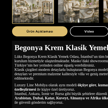
Ürün Açıklaması
Video
Begonya Krem Klasik Yeme
Lüks Begonya
Krem Klasik Yemek Odası
, İstanbul’un tüm b
kurulum hizmetiyle ulaştırılmaktadır. Masko’daki showroomu
Türkiye’nin her yerinden online sipariş verebilirsiniz.
Klasik çizgileri modern detaylarla buluşturan Begonya modeli
detayları ve premium malzeme kalitesiyle villa ve geniş metreka
edilmektedir.
Luxury Line Mobilya olarak aynı modeli
ölçüye göre
,
kumaş
özelleştirmesi
ile kişiye özel üretiyoruz.
İstanbul, Ankara, İzmir ve Bursa gibi büyük şehirlere düzenli 
Arabistan, Dubai, Katar, Kuveyt, Almanya ve Afrika ülke
ile güvenli gönderim sağlıyoruz.