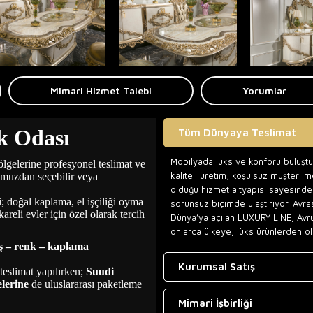
Mimari Hizmet Talebi
Yorumlar
k Odası
Tüm Dünyaya Teslimat
Mobilyada lüks ve konforu buluşt
ölgelerine profesyonel teslimat ve
kaliteli üretim, koşulsuz müşteri 
muzdan seçebilir veya
olduğu hizmet altyapısı sayesinde,
; doğal kaplama, el işçiliği oyma
sorunsuz biçimde ulaştırıyor. Avra
reli evler için özel olarak tercih
Dünya’ya açılan LUXURY LINE, Avr
onlarca ülkeye, lüks ürünlerden ol
 – renk – kaplama
Kurumsal Satış
teslimat yapılırken;
Suudi
lerine
de uluslararası paketleme
Mimari İşbirliği