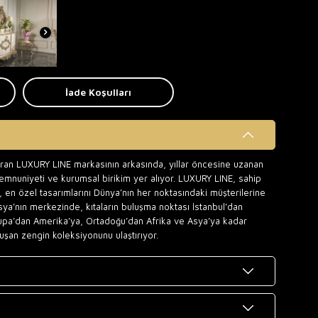
İade Koşulları
uran LUXURY LINE markasının arkasında, yıllar öncesine uzanan
memnuniyeti ve kurumsal birikim yer alıyor. LUXURY LINE, sahip
 en özel tasarımlarını Dünya’nın her noktasındaki müşterilerine
sya’nın merkezinde, kıtaların buluşma noktası İstanbul’dan
upa’dan Amerika’ya, Ortadoğu’dan Afrika ve Asya’ya kadar
uşan zengin koleksiyonunu ulaştırıyor.