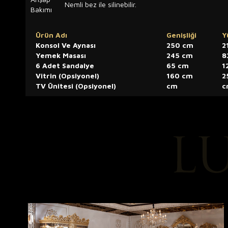
Nemli bez ile silinebilir.
Bakımı
Ürün Adı
Genişliği
Y
Konsol Ve Aynası
250 cm
2
Yemek Masası
245 cm
8
6 Adet Sandalye
65 cm
1
Vitrin (Opsiyonel)
160 cm
2
TV Ünitesi (Opsiyonel)
cm
c