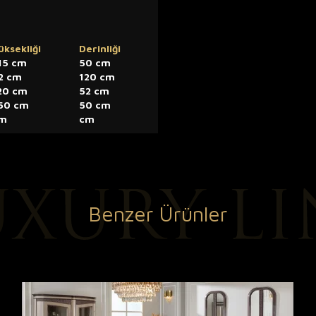
üksekliği
Derinliği
15 cm
50 cm
2 cm
120 cm
20 cm
52 cm
50 cm
50 cm
m
cm
Benzer Ürünler