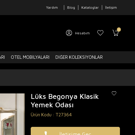
Yardım
Blog
Kataloglar
İletişim
0
Hesabım
ARI
OTEL MOBILYALARI
DIĞER KOLEKSIYONLAR
Lüks Begonya Klasik
Yemek Odası
Ürün Kodu :
T27364
İletişime Geç