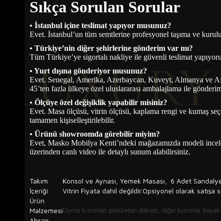
Sıkça Sorulan Sorular
• İstanbul içine teslimat yapıyor musunuz?
Evet. İstanbul’un tüm semtlerine profesyonel taşıma ve kuru
• Türkiye’nin diğer şehirlerine gönderim var mı?
Tüm Türkiye’ye sigortalı nakliye ile güvenli teslimat yapıyor
• Yurt dışına gönderiyor musunuz?
Evet. Senegal, Amerika, Azerbaycan, Kuveyt, Almanya ve Afr
45’ten fazla ülkeye özel uluslararası ambalajlama ile gönderi
• Ölçüye özel değişiklik yapabilir misiniz?
Evet. Masa ölçüsü, vitrin ölçüsü, kaplama rengi ve kumaş seç
tamamen kişiselleştirilebilir.
• Ürünü showroomda görebilir miyim?
Evet, Masko Mobilya Kenti’ndeki mağazamızda modeli incel
üzerinden canlı video ile detaylı sunum alabilirsiniz.
Takım
Konsol ve Aynası, Yemek Masası, 6 Adet Sandalye'
İçeriği
Vitrin Fiyata dahil değildir.Opsiyonel olarak satışa 
Ürün
Malzemesi
Oyma kısımları poliüretan döküm, diğer kısımlar boyal
Ahşap