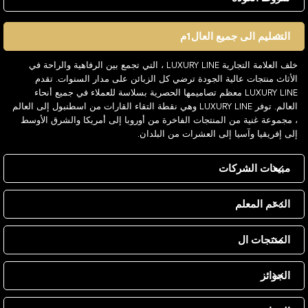
التسليم الى جميع العال1م
خلف العلامة التجارية LUXURY LINE ، التي تجمع بين الرفاهية والراحة في
الأثاث منتجات عالية الجودة ترضي كل الزبائن على مدار السنوات. تقدم
LUXURY LINE معظم تصاميمها الحصرية بسلاسة للعملاء في جميع أنحاء
العالم. توفر LUXURY LINE وهي نقطة التقاء القارات من اسطنبول إلى العالم
، مجموعة غنية من المنتجات الفاخرة من أوروبا إلى أمريكا والشرق الأوسط
إلى إفريقيا وآسيا إلى العشرات من البلدان.
مبيعات الشركات
الدعم المعلم
المنتجات ال
الجوائز