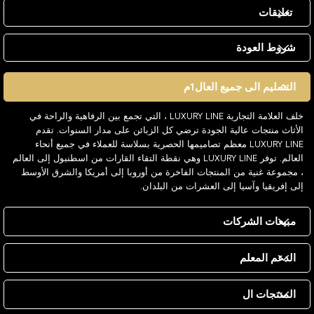
تعليقات
شروط العودة
التسليم الى جميع العال1م
خلف العلامة التجارية LUXURY LINE ، التي تجمع بين الرفاهية والراحة في
الأثاث منتجات عالية الجودة ترضي كل الزبائن على مدار السنوات. تقدم
LUXURY LINE معظم تصاميمها الحصرية بسلاسة للعملاء في جميع أنحاء
العالم. توفر LUXURY LINE وهي نقطة التقاء القارات من اسطنبول إلى العالم
، مجموعة غنية من المنتجات الفاخرة من أوروبا إلى أمريكا والشرق الأوسط
إلى إفريقيا وآسيا إلى العشرات من البلدان.
مبيعات الشركات
الدعم المعلم
المنتجات ال