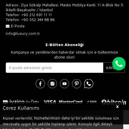
Adress: Ziya Gökalp Mahallesi. Masko Mobilya Kenti. 11 A-Blok No:5
İkitelli-Başakşehir / İstanbul
Telefon:
+90 212 691 11 11
Telefon:
+90 552 344 88 86
E-Posta
info@luxury.com.tr
E-Bülten Aboneliği
Kampanya ve yeniliklerden haberdar olmak için e-bültenimize
abone olun!
KAYIT OL
X
Çerez Kullanımı
Tasarım ve Reklam Danışmanlığı AJANSTEK
Kişisel verileriniz, hizmetlerimizin daha iyi bir şekilde sunulması için
mevzuata uygun bir şekilde toplanıp işlenir. Konuyla ilgili detaylı