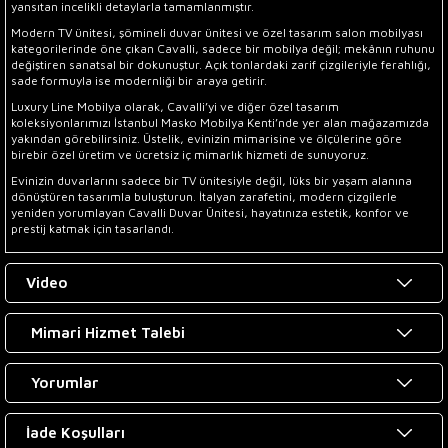
yansıtan incelikli detaylarla tamamlanmıştır.
Modern TV ünitesi, şömineli duvar ünitesi ve özel tasarım salon mobilyası
kategorilerinde öne çıkan Cavalli, sadece bir mobilya değil; mekânın ruhunu
değiştiren sanatsal bir dokunuştur. Açık tonlardaki zarif çizgileriyle ferahlığı,
sade formuyla ise modernliği bir araya getirir.
Luxury Line Mobilya olarak, Cavalli’yi ve diğer özel tasarım
koleksiyonlarımızı İstanbul Masko Mobilya Kenti’nde yer alan mağazamızda
yakından görebilirsiniz. Üstelik, evinizin mimarisine ve ölçülerine göre
birebir özel üretim ve ücretsiz iç mimarlık hizmeti de sunuyoruz.
Evinizin duvarlarını sadece bir TV ünitesiyle değil, lüks bir yaşam alanına
dönüştüren tasarımla buluşturun. İtalyan zarafetini, modern çizgilerle
yeniden yorumlayan Cavalli Duvar Ünitesi, hayatınıza estetik, konfor ve
prestij katmak için tasarlandı.
Video
Mimari Hizmet Talebi
Yorumlar
İade Koşulları