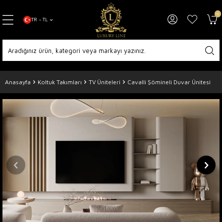
0
TR − TL
Anasayfa
Koltuk Takımları
TV Üniteleri
Cavalli Şömineli Duvar Ünitesi