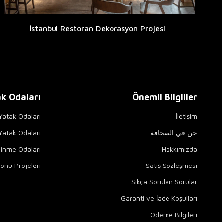
İstanbul Restoran Dekorasyon Projesi
k Odaları
Önemli Bilgliler
 Yatak Odaları
İletişim
حن في الصحافة
atak Odaları
yinme Odaları
Hakkımızda
onu Projeleri
Satış Sözleşmesi
Sıkça Sorulan Sorular
Garanti ve İade Koşulları
Ödeme Bilgileri