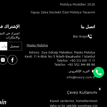
2026 Mobilya Modelleri
Yapay Zeka Destekli Özel Mobilya Tasarımı
الإشتراك في
اتصل بنا
اشترك في النشر
Bizi Arayın
والابتكارات
Masko Mobilya
تسجيل
Adress: Ziya Gökalp Mahallesi. Masko Mobilya
Kenti. 11 A-Blok No:5 İkitelli-Başakşehir / İstanbul
Telefon:
+90 212 691 11 11
Telefon:
+90 552 344 88 86
البريد الإلكتروني
info@luxury.com.tr
X
Çerez Kullanımı
Kişisel verileriniz, hizmetlerimizin
daha iyi bir şekilde sunulması için