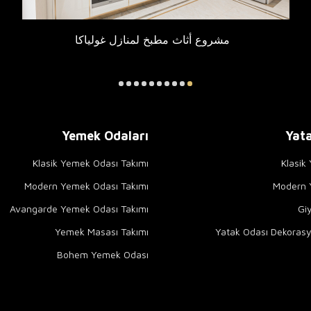
مشروع أثاث مطبخ لمنازل غولياكا
Yemek Odaları
Yata
Klasik Yemek Odası Takımı
Klasik
Modern Yemek Odası Takımı
Modern Y
Avangarde Yemek Odası Takımı
Gi
Yemek Masası Takımı
Yatak Odası Dekorasy
Bohem Yemek Odası