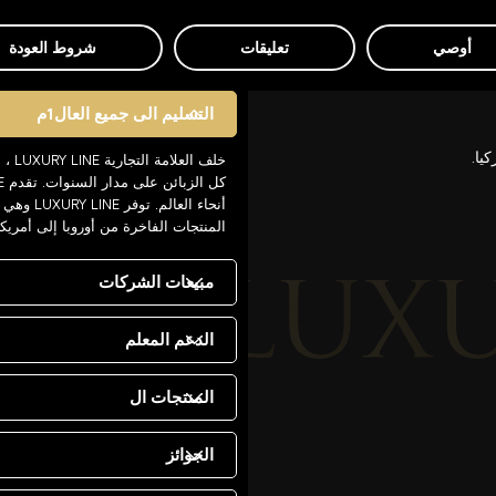
أوصي
تعليقات
شروط العودة
التسليم الى جميع العال1م
يا.
خلف 
أنحاء ال
المنتجات الفاخرة من أوروبا إلى أمريك
مبيعات الشركات
الدعم المعلم
المنتجات ال
الجوائز