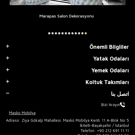
Marapas Salon Dekorasyonu
Önemli Bilgliler
Yatak Odaları
Yemek Odaları
Koltuk Takımları
اتصل بنا
Bizi Arayın
Masko Mobilya
Adress: Ziya Gökalp Mahallesi. Masko Mobilya Kenti. 11 A-Blok No:5
İkitelli-Başakşehir / İstanbul
Telefon:
+90 212 691 11 11