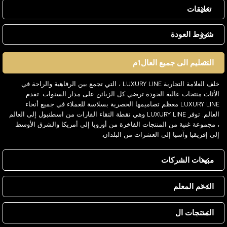
تعليقات
شروط العودة
التسليم الى جميع العال1م
خلف العلامة التجارية LUXURY LINE ، التي تجمع بين الرفاهية والراحة في
الأثاث منتجات عالية الجودة ترضي كل الزبائن على مدار السنوات. تقدم
LUXURY LINE معظم تصاميمها الحصرية بسلاسة للعملاء في جميع أنحاء
العالم. توفر LUXURY LINE وهي نقطة التقاء القارات من اسطنبول إلى العالم
، مجموعة غنية من المنتجات الفاخرة من أوروبا إلى أمريكا والشرق الأوسط
إلى إفريقيا وآسيا إلى العشرات من البلدان.
مبيعات الشركات
الدعم المعلم
المنتجات ال