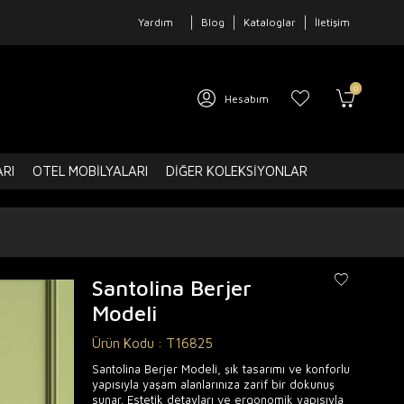
Yardım
Blog
Kataloglar
İletişim
0
Hesabım
ARI
OTEL MOBILYALARI
DIĞER KOLEKSIYONLAR
Santolina Berjer
Modeli
Ürün Kodu :
T16825
Santolina Berjer Modeli, şık tasarımı ve konforlu
yapısıyla yaşam alanlarınıza zarif bir dokunuş
sunar. Estetik detayları ve ergonomik yapısıyla