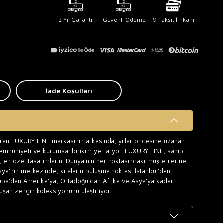
2 Yıl Garanti
Güvenli Ödeme
9 Taksit İmkanı
İade Koşulları
uran LUXURY LINE markasının arkasında, yıllar öncesine uzanan
memnuniyeti ve kurumsal birikim yer alıyor. LUXURY LINE, sahip
 en özel tasarımlarını Dünya’nın her noktasındaki müşterilerine
sya’nın merkezinde, kıtaların buluşma noktası İstanbul’dan
upa’dan Amerika’ya, Ortadoğu’dan Afrika ve Asya’ya kadar
uşan zengin koleksiyonunu ulaştırıyor.