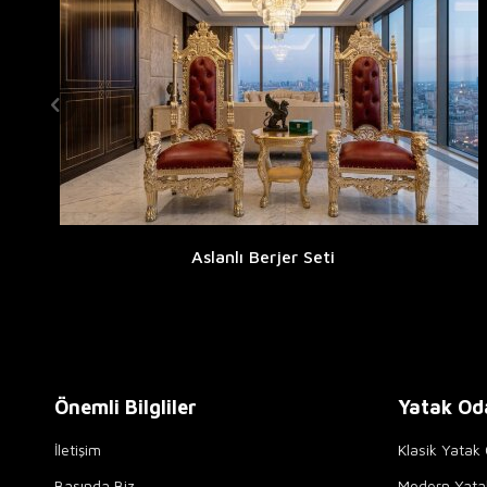
Aslanlı Berjer Seti
Önemli Bilgliler
Yatak Od
İletişim
Klasik Yatak 
Basında Biz
Modern Yata