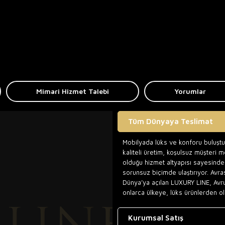
Mimari Hizmet Talebi
Yorumlar
Tüm Dünyaya Teslimat
Mobilyada lüks ve konforu buluşt
kaliteli üretim, koşulsuz müşteri 
olduğu hizmet altyapısı sayesinde,
sorunsuz biçimde ulaştırıyor. Avra
Dünya’ya açılan LUXURY LINE, Avr
onlarca ülkeye, lüks ürünlerden ol
Kurumsal Satış