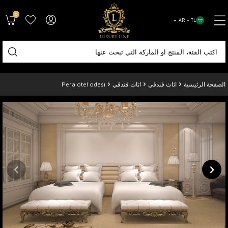
0
AR − TL
الصفحة الرئيسية
اثاث فندقي
اثاث فندقي
Pera otel odası