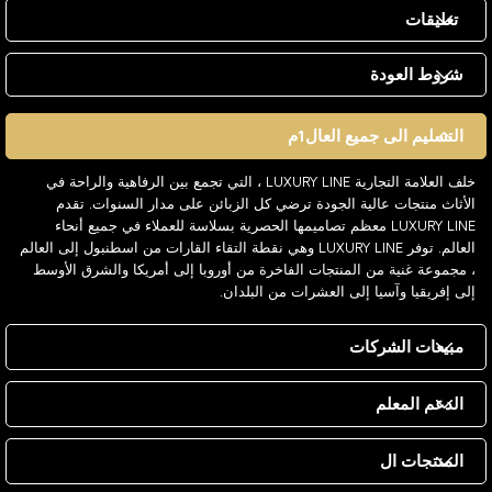
تعليقات
شروط العودة
التسليم الى جميع العال1م
خلف العلامة التجارية LUXURY LINE ، التي تجمع بين الرفاهية والراحة في
الأثاث منتجات عالية الجودة ترضي كل الزبائن على مدار السنوات. تقدم
LUXURY LINE معظم تصاميمها الحصرية بسلاسة للعملاء في جميع أنحاء
العالم. توفر LUXURY LINE وهي نقطة التقاء القارات من اسطنبول إلى العالم
، مجموعة غنية من المنتجات الفاخرة من أوروبا إلى أمريكا والشرق الأوسط
إلى إفريقيا وآسيا إلى العشرات من البلدان.
مبيعات الشركات
الدعم المعلم
المنتجات ال