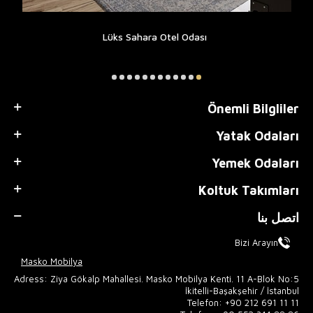
Lüks Sahara Otel Odası
Önemli Bilgliler
Yatak Odaları
Yemek Odaları
Koltuk Takımları
اتصل بنا
Bizi Arayın
Masko Mobilya
Adress: Ziya Gökalp Mahallesi. Masko Mobilya Kenti. 11 A-Blok No:5
İkitelli-Başakşehir / İstanbul
Telefon:
+90 212 691 11 11