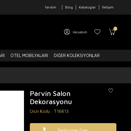
Yardım
Blog
Kataloglar
İletişim
0
Hesabım
ARI
OTEL MOBILYALARI
DIĞER KOLEKSIYONLAR
Parvin Salon
Dekorasyonu
Ürün Kodu :
T16813
İletişime Geç