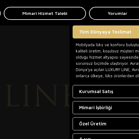
Mimari Hizmet Talebi
Yorumlar
Tüm Dünyaya Teslimat
Mobilyada lüks ve konforu buluşt
kaliteli üretim, koşulsuz müşteri 
olduğu hizmet altyapısı sayesinde,
sorunsuz biçimde ulaştırıyor. Avra
Dünya’ya açılan LUXURY LINE, Avr
onlarca ülkeye, lüks ürünlerden ol
Kurumsal Satış
Mimari İşbirliği
Özel Üretim