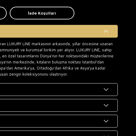
İade Koşulları
uran LUXURY LINE markasının arkasında, yıllar öncesine uzanan
memnuniyeti ve kurumsal birikim yer alıyor. LUXURY LINE, sahip
 en özel tasarımlarını Dünya’nın her noktasındaki müşterilerine
sya’nın merkezinde, kıtaların buluşma noktası İstanbul’dan
upa’dan Amerika’ya, Ortadoğu’dan Afrika ve Asya’ya kadar
uşan zengin koleksiyonunu ulaştırıyor.