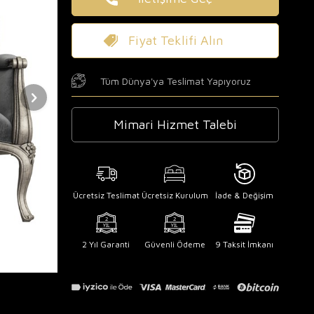
Fiyat Teklifi Alın
Tüm Dünya'ya Teslimat Yapıyoruz
Mimari Hizmet Talebi
Ücretsiz Teslimat
Ücretsiz Kurulum
İade & Değişim
2 Yıl Garanti
Güvenli Ödeme
9 Taksit İmkanı