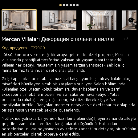
Mercan Villaları Декорация спальни в вилле
Код продукта :
T27909
Lüksü, konforu ve estetiği bir araya getiren bu özel projede, Mercan
villalarında prestijli atmosferine yakışan bir yaşam alanı tasarladık.
Villanın her detayı, müşterimizin yaşam tarzını yansıtacak şekilde iç
mimarlarımız tarafından özel olarak planlandı.
Giriş kapısından adım atar atmaz sizi karşılayan ihtişamlı aydınlatmalar,
misafirleri büyüleyen sıcak bir karşılama sunuyor. Salon bölümünde
kullanılan özel üretim koltuk takımları, duvar kaplamaları ve zarif
aksesuarlar, mekâna modern ve sofistike bir hava katıyor. Yatak
odalarında rahatlığın ve şıklığın dengesi gözetilerek kişiye özel
mobilyalar üretildi. Banyolar, mermer detaylar ve özel tasarım dolaplarla
bir spa hissi yaratacak şekilde düzenlendi.
Mutfak ise yalnızca bir yemek hazırlama alanı değil, aynı zamanda aileyle
geçirilen zamanların en özel tanığı olarak düşünüldü. Halılardan
perdelerine, duvar boyasından avizelere kadar tüm detaylar, bir bütünün
en şık parçaları olarak projeye dahil edildi.