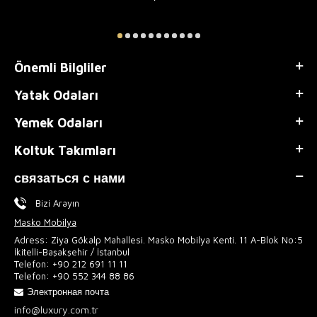
Önemli Bilgliler
Yatak Odaları
Yemek Odaları
Koltuk Takımları
связаться с нами
Bizi Arayın
Masko Mobilya
Adress: Ziya Gökalp Mahallesi. Masko Mobilya Kenti. 11 A-Blok No:5
İkitelli-Başakşehir / İstanbul
Telefon:
+90 212 691 11 11
Telefon:
+90 552 344 88 86
Электронная почта
info@luxury.com.tr