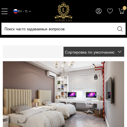
0
RU − TL
Домашняя страница
Diğer Koleksiyonlar
Детские