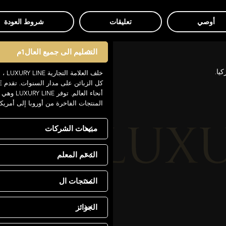
أوصي
تعليقات
شروط العودة
التسليم الى جميع العال1م
يا.
خلف 
أنحاء ال
المنتجات الفاخرة من أوروبا إلى أمريك
مبيعات الشركات
الدعم المعلم
المنتجات ال
الجوائز