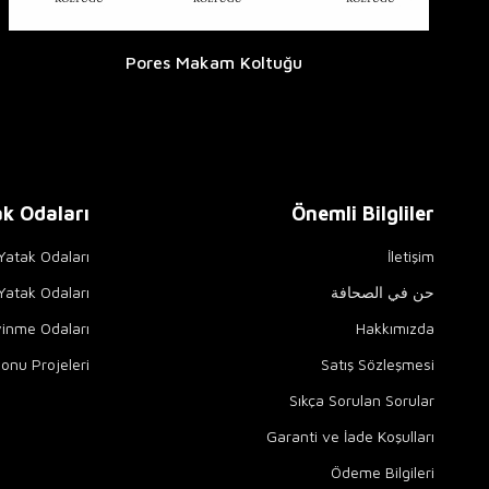
Pores Makam Koltuğu
k Odaları
Önemli Bilgliler
 Yatak Odaları
İletişim
حن في الصحافة
atak Odaları
yinme Odaları
Hakkımızda
onu Projeleri
Satış Sözleşmesi
Sıkça Sorulan Sorular
Garanti ve İade Koşulları
Ödeme Bilgileri