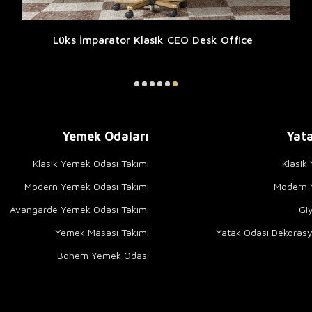
Lüks İmparator Klasik CEO Desk Office
Yemek Odaları
Yata
Klasik Yemek Odası Takımı
Klasik
Modern Yemek Odası Takımı
Modern Y
Avangarde Yemek Odası Takımı
Gi
Yemek Masası Takımı
Yatak Odası Dekorasy
Bohem Yemek Odası