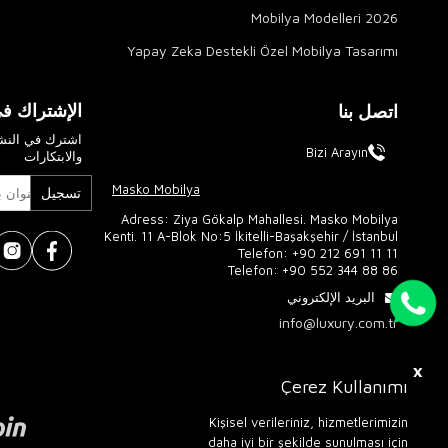
2026 Mobilya Modelleri
Yapay Zeka Destekli Özel Mobilya Tasarımı
الإشتراك في
اتصل بنا
اشترك في النشر
Bizi Arayın
والابتكارات
Masko Mobilya
تسجيل
Adress: Ziya Gökalp Mahallesi. Masko Mobilya
Kenti. 11 A-Blok No:5 İkitelli-Başakşehir / İstanbul
Telefon:
+90 212 691 11 11
Telefon:
+90 552 344 88 86
البريد الإلكتروني
info@luxury.com.tr
X
Çerez Kullanımı
Kişisel verileriniz, hizmetlerimizin
daha iyi bir şekilde sunulması için