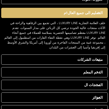
التسليم الى جميع العال1م
خلف العلامة التجارية LUXURY LINE ، التي تجمع بين الرفاهية والراحة في
الأثاث منتجات عالية الجودة ترضي كل الزبائن على مدار السنوات. تقدم
LUXURY LINE معظم تصاميمها الحصرية بسلاسة للعملاء في جميع أنحاء
العالم. توفر LUXURY LINE وهي نقطة التقاء القارات من اسطنبول إلى العالم
، مجموعة غنية من المنتجات الفاخرة من أوروبا إلى أمريكا والشرق الأوسط
إلى إفريقيا وآسيا إلى العشرات من البلدان.
مبيعات الشركات
الدعم المعلم
المنتجات ال
الجوائز