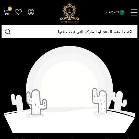
0
AR − TL
404