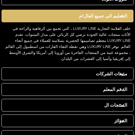
التسليم الى جميع العال1م
خلف العلامة التجارية LUXURY LINE ، التي تجمع بين الرفاهية والراحة في
الأثاث منتجات عالية الجودة ترضي كل الزبائن على مدار السنوات. تقدم
LUXURY LINE معظم تصاميمها الحصرية بسلاسة للعملاء في جميع أنحاء
العالم. توفر LUXURY LINE وهي نقطة التقاء القارات من اسطنبول إلى العالم
، مجموعة غنية من المنتجات الفاخرة من أوروبا إلى أمريكا والشرق الأوسط
إلى إفريقيا وآسيا إلى العشرات من البلدان.
مبيعات الشركات
الدعم المعلم
المنتجات ال
الجوائز