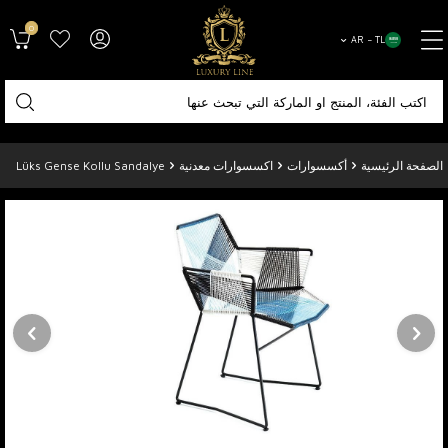
0
AR − TL
الصفحة الرئيسية
أكسسوارات
اكسسوارات معدنية
Lüks Gense Kollu Sandalye