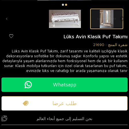
Lüks Avin Klasik Puf Takımı
شفرة المنتج :
21690
Lüks Avin Klasik Puf Takımı, zarif tasarımı ve kaliteli işçiliğiyle klasik
dekorasyonlara sofistike bir dokunuş sağlar. Konforlu yapısı ve estetik
detaylarıyla yaşam alanlarınızda hem fonksiyonel hem de şık bir kullanım
sunar. Klasik mobilya tutkunları için özel olarak tasarlanan bu puf takımı,
evinizde lüks ve rahatlığı bir arada yaşamanıza olanak tanır.
Whatsapp
طلب عرضا
نحن التسليم إلى جميع أنحاء العالم