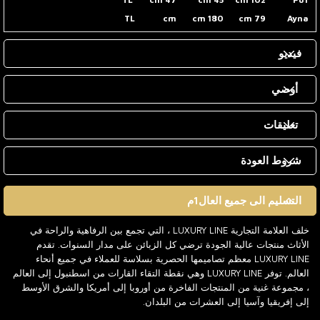
TL
cm
180 cm
79 cm
Ayna
فيديو
أوصي
تعليقات
شروط العودة
التسليم الى جميع العال1م
خلف العلامة التجارية LUXURY LINE ، التي تجمع بين الرفاهية والراحة في
الأثاث منتجات عالية الجودة ترضي كل الزبائن على مدار السنوات. تقدم
LUXURY LINE معظم تصاميمها الحصرية بسلاسة للعملاء في جميع أنحاء
العالم. توفر LUXURY LINE وهي نقطة التقاء القارات من اسطنبول إلى العالم
، مجموعة غنية من المنتجات الفاخرة من أوروبا إلى أمريكا والشرق الأوسط
إلى إفريقيا وآسيا إلى العشرات من البلدان.