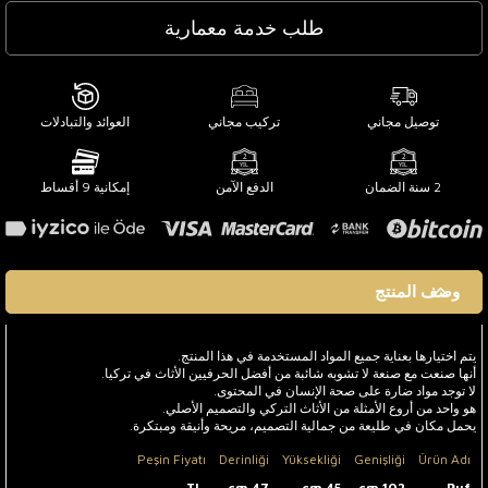
طلب خدمة معمارية
توصيل مجاني
تركيب مجاني
العوائد والتبادلات
2 سنة الضمان
الدفع الآمن
إمكانية 9 أقساط
وصف المنتج
يتم اختيارها بعناية جميع المواد المستخدمة في هذا المنتج.
أنها صنعت مع صنعة لا تشوبه شائبة من أفضل الحرفيين الأثاث في تركيا.
لا توجد مواد ضارة على صحة الإنسان في المحتوى.
هو واحد من أروع الأمثلة من الأثاث التركي والتصميم الأصلي.
يحمل مكان في طليعة من جمالية التصميم، مريحة وأنيقة ومبتكرة.
Peşin Fiyatı
Derinliği
Yüksekliği
Genişliği
Ürün Adı
TL
47 cm
45 cm
102 cm
Puf