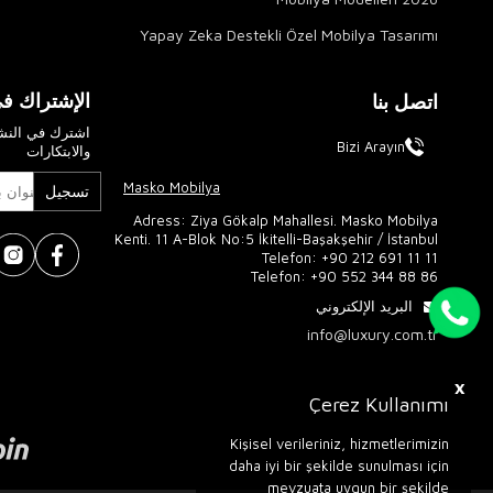
Yapay Zeka Destekli Özel Mobilya Tasarımı
الإشتراك في
اتصل بنا
اشترك في النشر
Bizi Arayın
والابتكارات
Masko Mobilya
تسجيل
Adress: Ziya Gökalp Mahallesi. Masko Mobilya
Kenti. 11 A-Blok No:5 İkitelli-Başakşehir / İstanbul
Telefon:
+90 212 691 11 11
Telefon:
+90 552 344 88 86
البريد الإلكتروني
info@luxury.com.tr
X
Çerez Kullanımı
Kişisel verileriniz, hizmetlerimizin
daha iyi bir şekilde sunulması için
mevzuata uygun bir şekilde