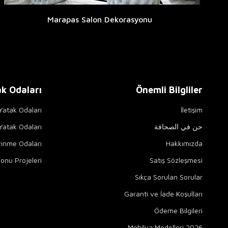
Marapas Salon Dekorasyonu
k Odaları
Önemli Bilgliler
 Yatak Odaları
İletişim
حن في الصحافة
atak Odaları
yinme Odaları
Hakkımızda
onu Projeleri
Satış Sözleşmesi
Sıkça Sorulan Sorular
Garanti ve İade Koşulları
Ödeme Bilgileri
2026 Mobilya Modelleri