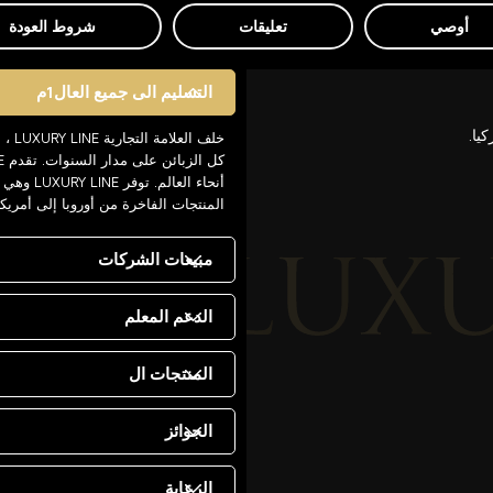
أوصي
تعليقات
شروط العودة
التسليم الى جميع العال1م
يا.
خلف 
أنحاء ال
المنتجات الفاخرة من أوروبا إلى أمريك
مبيعات الشركات
الدعم المعلم
المنتجات ال
الجوائز
الرعاية