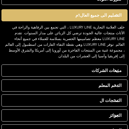
التسليم الى جميع العال1م
خلف العلامة التجارية LUXURY LINE ، التي تجمع بين الرفاهية والراحة في
الأثاث منتجات عالية الجودة ترضي كل الزبائن على مدار السنوات. تقدم
LUXURY LINE معظم تصاميمها الحصرية بسلاسة للعملاء في جميع أنحاء
العالم. توفر LUXURY LINE وهي نقطة التقاء القارات من اسطنبول إلى العالم
، مجموعة غنية من المنتجات الفاخرة من أوروبا إلى أمريكا والشرق الأوسط
إلى إفريقيا وآسيا إلى العشرات من البلدان.
مبيعات الشركات
الدعم المعلم
المنتجات ال
الجوائز