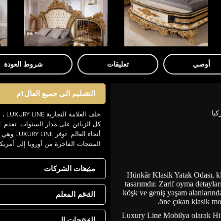
أوصي
تعليقات
شروط العودة
التسليم الى جميع العال1م
يا.
خلف 
أنحاء ال
المنتجات الفاخرة من أوروبا إلى أمريك
مبيعات الشركات
Hünkâr Klasik Yatak Odası, kla
tasarımdır. Zarif oyma detaylar
köşk ve geniş yaşam alanlarında
الدعم المعلم
öne çıkan klasik mot
Luxury Line Mobilya olarak H
المنتجات ال