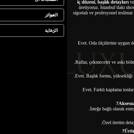
iç düzeni
,
başlık detayları
v
üretiyoruz. İstanbul’daki sh
sigortalı ve profesyonel teslimat
الجوائز
الرعاية
Evet. Oda ölçülerine uygun d
Raflar, çekmeceler ve askı bölme
Evet. Başlık formu, yüksekliği v
Evet. Farklı kaplama tonla
İsteğe bağlı olarak ente
Özel üretim deta