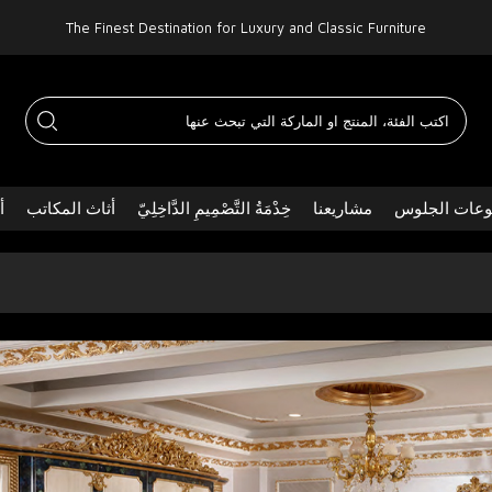
The Finest Destination for Luxury and Classic Furniture
عات الجلوس
مشاريعنا
خِدْمَةُ التَّصْمِيمِ الدَّاخِلِيّ
أثاث المكاتب
أ