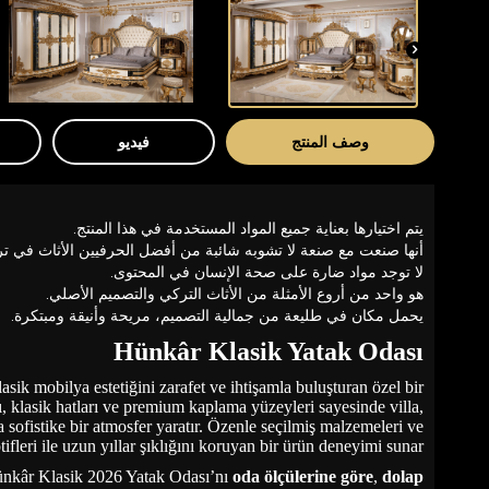
وصف المنتج
فيديو
يتم اختيارها بعناية جميع المواد المستخدمة في هذا المنتج.
أنها صنعت مع صنعة لا تشوبه شائبة من أفضل الحرفيين الأثاث في ترك
لا توجد مواد ضارة على صحة الإنسان في المحتوى.
هو واحد من أروع الأمثلة من الأثاث التركي والتصميم الأصلي.
يحمل مكان في طليعة من جمالية التصميم، مريحة وأنيقة ومبتكرة.
Hünkâr Klasik Yatak Odası
sik mobilya estetiğini zarafet ve ihtişamla buluşturan özel bir
ı, klasik hatları ve premium kaplama yüzeyleri sayesinde villa,
 sofistike bir atmosfer yaratır. Özenle seçilmiş malzemeleri ve
ifleri ile uzun yıllar şıklığını koruyan bir ürün deneyimi sunar.
ünkâr Klasik
2026 Yatak Odası
’nı
oda ölçülerine göre
,
dolap