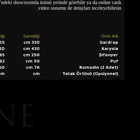
ndeki showroomda ürünü yerinde görebilir ya da online canlı
video sunumu ile detayları inceleyebilirsin.
iği
Genişliği
Ürün Adı
5 cm
330 cm
Gardrop
0 cm
430 cm
Karyola
85 cm
250 cm
Şifonyer
62 cm
50 cm
Puf
0 cm
76 cm
Komodin (2 Adet)
cm
cm
Yatak Örtüsü (Opsiyonel)