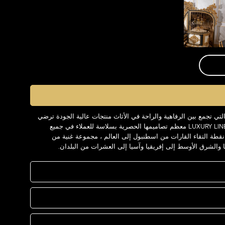
العلامة التجارية LUXURY LINE ، التي تجمع بين الرفاهية والراحة في الأثاث منتجات عالية الجودة ترضي
كل الزبائن على مدار السنوات. تقدم LUXURY LINE معظم تصاميمها الحصرية بسلاسة للعملاء في جميع
عالم. توفر LUXURY LINE وهي نقطة التقاء القارات من اسطنبول إلى العالم ، مجموعة غنية من
ا والشرق الأوسط إلى إفريقيا وآسيا إلى العشرات من البلدان.