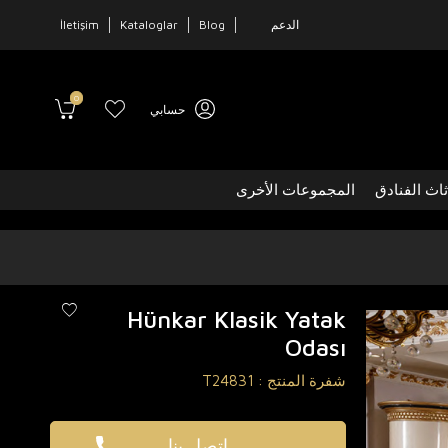
الدعم
Blog
Kataloglar
İletişim
0
حسابي
ثاث الفنادق
المجموعات الأخرى
Hünkar Klasik Yatak
Odası
شفرة المنتج :
T24831
اتصل بنا