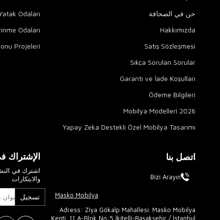
حن في الصحافة
atak Odaları
yinme Odaları
Hakkımızda
onu Projeleri
Satış Sözleşmesi
Sıkça Sorulan Sorular
Garanti ve İade Koşulları
Ödeme Bilgileri
2026 Mobilya Modelleri
Yapay Zeka Destekli Özel Mobilya Tasarımı
الإشتراك في
اتصل بنا
اشترك في النشر
Bizi Arayın
والابتكارات
Masko Mobilya
تسجيل
Adress: Ziya Gökalp Mahallesi. Masko Mobilya
Kenti. 11 A-Blok No:5 İkitelli-Başakşehir / İstanbul