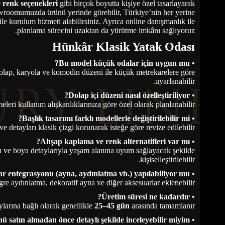
e
renk seçenekleri
gibi birçok boyutta kişiye özel tasarlayarak
owroomumuzda ürünü yerinde görebilir, Türkiye’nin her yerine
 ile kurulum hizmeti alabilirsiniz. Ayrıca online danışmanlık ile
planlama sürecini uzaktan da yürütme imkânı sağlıyoruz.
Hünkâr Klasik Yatak Odası
• Bu model küçük odalar için uygun mu?
olap, karyola ve komodin düzeni ile küçük metrekarelere göre
uyarlanabilir.
• Dolap içi düzeni nasıl özelleştiriliyor?
leri kullanım alışkanlıklarınıza göre özel olarak planlanabilir.
• Başlık tasarımı farklı modellerle değiştirilebilir mi?
e detayları klasik çizgi korunarak isteğe göre revize edilebilir.
• Ahşap kaplama ve renk alternatifleri var mı?
rı ve boya detaylarıyla yaşam alanına uyum sağlayacak şekilde
kişiselleştirilebilir.
• Aksesuar entegrasyonu (ayna, aydınlatma vb.) yapılabiliyor mu?
gre aydınlatma, dekoratif ayna ve diğer aksesuarlar eklenebilir.
• Üretim süresi ne kadardır?
ylarına bağlı olarak genellikle
25–45 gün
arasında tamamlanır.
• Ürünü satın almadan önce detaylı şekilde inceleyebilir miyim?