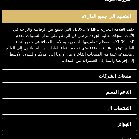
التسليم الى جميع العال1م
خلف العلامة التجارية LUXURY LINE ، التي تجمع بين الرفاهية والراحة في
الأثاث منتجات عالية الجودة ترضي كل الزبائن على مدار السنوات. تقدم
LUXURY LINE معظم تصاميمها الحصرية بسلاسة للعملاء في جميع أنحاء
العالم. توفر LUXURY LINE وهي نقطة التقاء القارات من اسطنبول إلى العالم
، مجموعة غنية من المنتجات الفاخرة من أوروبا إلى أمريكا والشرق الأوسط
إلى إفريقيا وآسيا إلى العشرات من البلدان.
مبيعات الشركات
الدعم المعلم
المنتجات ال
الجوائز