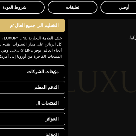
أوصي
تعليقات
شروط العودة
التسليم الى جميع العال1م
يا.
خلف 
أنحاء ال
المنتجات الفاخرة من أوروبا إلى أمريك
مبيعات الشركات
الدعم المعلم
المنتجات ال
الجوائز
الرعاية