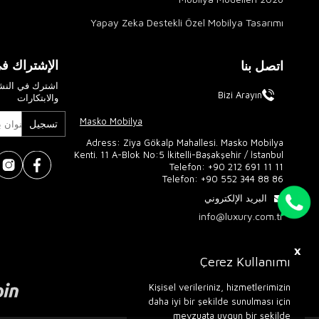
Yapay Zeka Destekli Özel Mobilya Tasarımı
الإشتراك في
اتصل بنا
اشترك في النشر
Bizi Arayın
والابتكارات
Masko Mobilya
تسجيل
Adress: Ziya Gökalp Mahallesi. Masko Mobilya
Kenti. 11 A-Blok No:5 İkitelli-Başakşehir / İstanbul
Telefon:
+90 212 691 11 11
Telefon:
+90 552 344 88 86
البريد الإلكتروني
info@luxury.com.tr
X
Çerez Kullanımı
Kişisel verileriniz, hizmetlerimizin
daha iyi bir şekilde sunulması için
mevzuata uygun bir şekilde