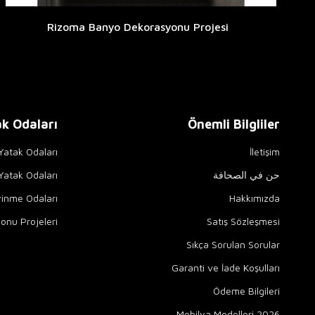
Rizoma Banyo Dekorasyonu Projesi
k Odaları
Önemli Bilgliler
 Yatak Odaları
İletişim
حن في الصحافة
atak Odaları
yinme Odaları
Hakkımızda
onu Projeleri
Satış Sözleşmesi
Sıkça Sorulan Sorular
Garanti ve İade Koşulları
Ödeme Bilgileri
2026 Mobilya Modelleri