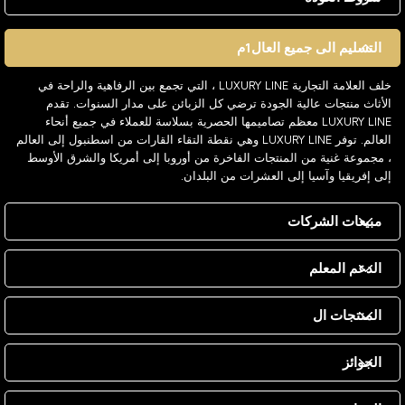
التسليم الى جميع العال1م
خلف العلامة التجارية LUXURY LINE ، التي تجمع بين الرفاهية والراحة في
الأثاث منتجات عالية الجودة ترضي كل الزبائن على مدار السنوات. تقدم
LUXURY LINE معظم تصاميمها الحصرية بسلاسة للعملاء في جميع أنحاء
العالم. توفر LUXURY LINE وهي نقطة التقاء القارات من اسطنبول إلى العالم
، مجموعة غنية من المنتجات الفاخرة من أوروبا إلى أمريكا والشرق الأوسط
إلى إفريقيا وآسيا إلى العشرات من البلدان.
مبيعات الشركات
الدعم المعلم
المنتجات ال
الجوائز