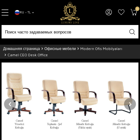
0
RU − TL
Домашняя страница
Офисные мебели
Modern Ofis Mobilyaları
Camel CEO Desk Office