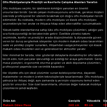
Ofis Mobilyalarıyla Prestijli ve Konforlu Çalışma Alanları Yaratın
Ofis mobilyası seçimi, bir işletmenin kimliğini yansıtan en önemli
unsurlardan biridir. Gerek çalışan motivasyonunu artırmak, gerekse müşteri
üzerinde profesyonel bir izlenim bırakmak için doğru ofis mobilyaları tercih
edilmelidir. Bu noktada, modern ofis mobilyası ve klasik ofis mobilyası
seçenekleriyle her zevke ve ihtiyaca hitap eden alternatifler sunulmaktadır.
Yüksek kalite standartlarına sahip lüks ofis mobilyası çözümleri, şıklığın yanı
sıra fonksiyonelliği de beraberinde getirir. Özellikle yönetici takımı
seçiminde, konfor ve prestij bir arada düşünülmelidir. İş dünyasında güven
veren bir duruş sergilemek isteyenler için modern makam odası tasarımları
sade ve yenilikçi çizgiler sunarken, ihtişamdan vazgeçemeyenler için klasik
makam odası modelleri asil ve geleneksel bir atmosfer yaratır.
İster minimal bir tarzda, ister gösterişli detaylarla donatılmış bir ofis takımı
tercih edin, tüm parçalar işlevselliği ve estetiği bir araya getirmelidir. Geniş
masa yüzeyleri, ergonomik oturma grupları ve akıllı depolama çözümleri,
profesyonel yaşamda size verimlilik kazandırır.
Her ölçekte ofis için ideal çözümler sunan koleksiyonlarımız, dayanıklı
malzemeler ve modern üretim teknolojileriyle tasarlanmıştır. Ofis mobilyası,
yalnızca bir ihtiyaç değil; aynı zamanda iş yerinizin vizyonunu temsil eden
güçlü bir unsurdur. Size özel tasarımlarla, ofisinize değer katacak mobilya
çözümlerini şimdi keşfedin.
Ürün Adı
Genişlik
Yükseklik
De
Makam Odası Masa
240 cm
83 cm
11