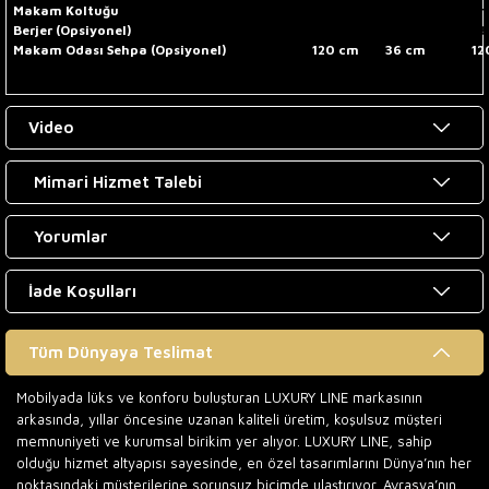
Makam Koltuğu
cm
cm
c
Berjer (Opsiyonel)
80 cm
cm
78
Makam Odası Sehpa (Opsiyonel)
120 cm
36 cm
12
Video
Mimari Hizmet Talebi
Yorumlar
İade Koşulları
Tüm Dünyaya Teslimat
Mobilyada lüks ve konforu buluşturan LUXURY LINE markasının
arkasında, yıllar öncesine uzanan kaliteli üretim, koşulsuz müşteri
memnuniyeti ve kurumsal birikim yer alıyor. LUXURY LINE, sahip
olduğu hizmet altyapısı sayesinde, en özel tasarımlarını Dünya’nın her
noktasındaki müşterilerine sorunsuz biçimde ulaştırıyor. Avrasya’nın