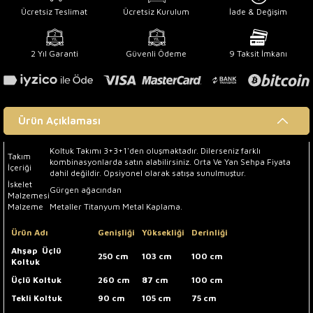
Ücretsiz Teslimat
Ücretsiz Kurulum
İade & Değişim
2 Yıl Garanti
Güvenli Ödeme
9 Taksit İmkanı
Ürün Açıklaması
Koltuk Takımı 3+3+1'den oluşmaktadır. Dilerseniz farklı
Takım
kombinasyonlarda satın alabilirsiniz. Orta Ve Yan Sehpa Fiyata
İçeriği
dahil değildir. Opsiyonel olarak satışa sunulmuştur.
İskelet
Gürgen ağacından
Malzemesi
Malzeme
Metaller Titanyum Metal Kaplama.
Ürün Adı
Genişliği
Yüksekliği
Derinliği
Ahşap
Üçlü
250 cm
103 cm
100 cm
Koltuk
Üçlü Koltuk
260 cm
87 cm
100 cm
Tekli Koltuk
90 cm
105 cm
75 cm