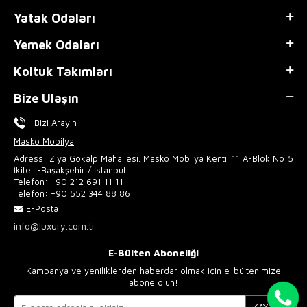
Yatak Odaları
Yemek Odaları
Koltuk Takımları
Bize Ulaşın
Bizi Arayın
Masko Mobilya
Adress: Ziya Gökalp Mahallesi. Masko Mobilya Kenti. 11 A-Blok No:5
İkitelli-Başakşehir / İstanbul
Telefon:
+90 212 691 11 11
Telefon:
+90 552 344 88 86
E-Posta
info@luxury.com.tr
E-Bülten Aboneliği
Kampanya ve yeniliklerden haberdar olmak için e-bültenimize
abone olun!