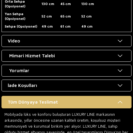
Orta Sehpa
130 cm
45 cm
130 cm
(Opsiyonel)
Yan Sehpa
52 cm
65 cm
52 cm
(Opsiyonel)
Sehpa (Opsiyonel)
49 cm
61 cm
49 cm
Video
Mimari Hizmet Talebi
Yorumlar
İade Koşulları
Tüm Dünyaya Teslimat
Mobilyada lüks ve konforu buluşturan LUXURY LINE markasının
arkasında, yıllar öncesine uzanan kaliteli üretim, koşulsuz müşteri
memnuniyeti ve kurumsal birikim yer alıyor. LUXURY LINE, sahip
olduğu hizmet altyapısı sayesinde, en özel tasarımlarını Dünya’nın her