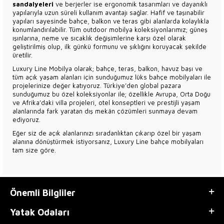
sandalyeleri
ve berjerler ise ergonomik tasarımları ve dayanıklı
yapılarıyla uzun süreli kullanım avantajı sağlar. Hafif ve taşınabilir
yapıları sayesinde bahçe, balkon ve teras gibi alanlarda kolaylıkla
konumlandırılabilir. Tüm outdoor mobilya koleksiyonlarımız; güneş
ışınlarına, neme ve sıcaklık değişimlerine karşı özel olarak
geliştirilmiş olup, ilk günkü formunu ve şıklığını koruyacak şekilde
üretilir.
Luxury Line Mobilya olarak; bahçe, teras, balkon, havuz başı ve
tüm açık yaşam alanları için sunduğumuz lüks bahçe mobilyaları ile
projelerinize değer katıyoruz. Türkiye’den global pazara
sunduğumuz bu özel koleksiyonlar ile; özellikle Avrupa, Orta Doğu
ve Afrika’daki villa projeleri, otel konseptleri ve prestijli yaşam
alanlarında fark yaratan dış mekân çözümleri sunmaya devam
ediyoruz.
Eğer siz de açık alanlarınızı sıradanlıktan çıkarıp özel bir yaşam
alanına dönüştürmek istiyorsanız, Luxury Line bahçe mobilyaları
tam size göre.
Önemli Bilgliler
Yatak Odaları