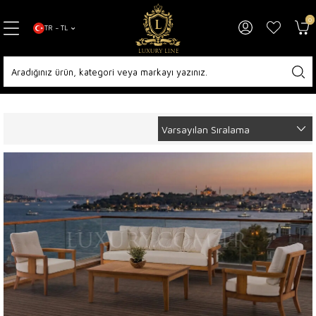
0
TR − TL
Anasayfa
Bahçe Mobilyaları