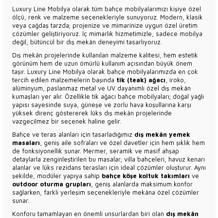
Luxury Line Mobilya olarak tüm bahçe mobilyalarımızı kişiye özel
ölçü, renk ve malzeme seçenekleriyle sunuyoruz. Modern, klasik
veya çağdaş tarzda; projenize ve mimarinize uygun özel üretim
çözümler geliştiriyoruz. İç mimarlık hizmetimizle, sadece mobilya
değil, bütüncül bir dış mekân deneyimi tasarlıyoruz.
Dış mekân projelerinde kullanılan malzeme kalitesi, hem estetik
görünüm hem de uzun ömürlü kullanım açısından büyük önem
taşır. Luxury Line Mobilya olarak bahçe mobilyalarımızda en çok
tercih edilen malzemelerin başında
tik (teak) ağacı
, iroko,
alüminyum, paslanmaz metal ve UV dayanımlı özel dış mekân
kumaşları yer alır. Özellikle tik ağacı bahçe mobilyaları; doğal yağlı
yapısı sayesinde suya, güneşe ve zorlu hava koşullarına karşı
yüksek direnç göstererek lüks dış mekân projelerinde
vazgeçilmez bir seçenek haline gelir.
Bahçe ve teras alanları için tasarladığımız
dış mekân yemek
masaları
, geniş aile sofraları ve özel davetler için hem şıklık hem
de fonksiyonellik sunar. Mermer, seramik ve masif ahşap
detaylarla zenginleştirilen bu masalar; villa bahçeleri, havuz kenarı
alanlar ve lüks rezidans terasları için ideal çözümler oluşturur. Aynı
şekilde, modüler yapıya sahip
bahçe köşe koltuk takımları
ve
outdoor oturma grupları
, geniş alanlarda maksimum konfor
sağlarken, farklı yerleşim seçenekleriyle mekâna özel çözümler
sunar.
Konforu tamamlayan en önemli unsurlardan biri olan
dış mekân