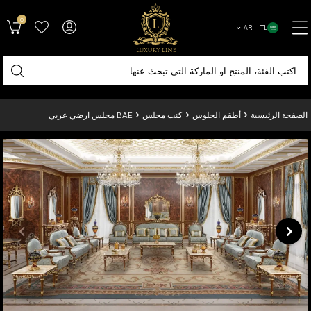
0
AR − TL
الصفحة الرئيسية
أطقم الجلوس
كنب مجلس
BAE مجلس ارضي عربي