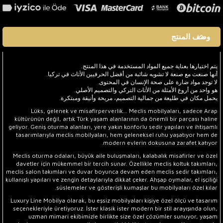
وصف المنتج
يتم اختيارها بعناية جميع المواد المستخدمة في هذا المنتج.
أنها صنعت مع صنعة لا تشوبه شائبة من أفضل الحرفيين الأثاث في تركيا.
لا توجد مواد ضارة على صحة الإنسان في المحتوى.
هو واحد من أروع الأمثلة من الأثاث التركي والتصميم الأصلي.
يحمل مكان في طليعة من جمالية التصميم، مريحة وأنيقة ومبتكرة.
Lüks, gelenek ve misafirperverlik... Meclis mobilyaları, sadece Arap
kültürünün değil, artık Türk yaşam alanlarının da önemli bir parçası haline
geliyor. Geniş oturma alanları, yere yakın konforlu sedir yapıları ve ihtişamlı
tasarımlarıyla meclis mobilyaları, hem geleneksel ruhu yaşatıyor hem de
modern evlerin dokusuna zarafet katıyor.
Meclis oturma odaları, büyük aile buluşmaları, kalabalık misafirler ve özel
davetler için mükemmel bir tercih sunar. Özellikle meclis koltuk takımları,
meclis salon takımları ve duvar boyunca devam eden meclis sedir takımları,
kullanışlı yapıları ve zengin detaylarıyla dikkat çeker. Ahşap oymalar, el işçiliği
süslemeler ve gösterişli kumaşlar bu mobilyaları özel kılar.
Luxury Line Mobilya olarak, bu eşsiz mobilyaları kişiye özel ölçü ve tasarım
seçenekleriyle üretiyoruz. İster klasik ister modern bir stil arayışında olun,
uzman mimari ekibimizle birlikte size özel çözümler sunuyor, yaşam