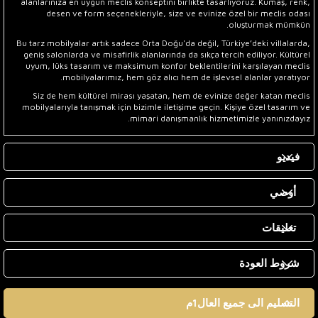
alanlarınıza en uygun meclis konseptini birlikte tasarlıyoruz. Kumaş, renk,
desen ve form seçenekleriyle, size ve evinize özel bir meclis odası
oluşturmak mümkün.
Bu tarz mobilyalar artık sadece Orta Doğu'da değil, Türkiye’deki villalarda,
geniş salonlarda ve misafirlik alanlarında da sıkça tercih ediliyor. Kültürel
uyum, lüks tasarım ve maksimum konfor beklentilerini karşılayan meclis
mobilyalarımız, hem göz alıcı hem de işlevsel alanlar yaratıyor.
Siz de hem kültürel mirası yaşatan, hem de evinize değer katan meclis
mobilyalarıyla tanışmak için bizimle iletişime geçin. Kişiye özel tasarım ve
mimari danışmanlık hizmetimizle yanınızdayız.
فيديو
أوصي
تعليقات
شروط العودة
التسليم الى جميع العال1م