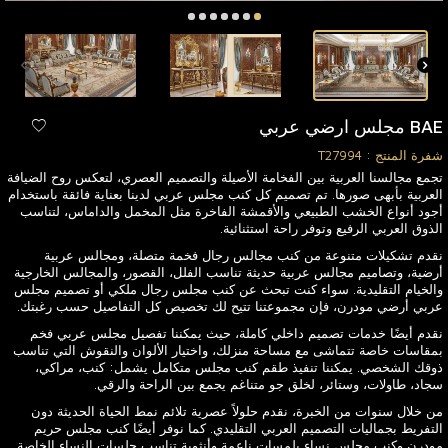
BAE مجلس ارضي عربي
شفرة المنتج :
T27994
تجمع مجالسنا العربية بين الفخامة الأصيلة والتصميم العصري، لتعكس روح الضيافة
العربية بأبهى صورها. تم تصميم كل كنب مجلس عربي لدينا بعناية فائقة باستخدام
أجود أنواع الخشب الطبيعي والأقمشة الفاخرة مثل المخمل والداماس، لتناسب
الذوق العربي الرفيع وتوفر راحة استثنائية.
نقدم تشكيلات متنوعة من كنب مجالس رجال فخمة متصلة، ومجالس عربية
أرضية، وتصاميم مجالس عربية حديثة تناسب الفلل، القصور، والمجالس الخارجية
والخيام التقليدية. سواء كنت تبحث عن كنب مجلس رجال ملكي أو تصميم مجلس
عربي أرضي مودرن، فإن مجموعتنا تتيح لك تخصيص كل التفاصيل حسب رغبتك.
نقدم أيضًا خدمات تصميم داخلي كاملة، حيث يمكننا تفصيل مجلس عربي فخم
بمقاسات خاصة تتماشى مع مساحة منزلك، واختيار الألوان والنقوش التي تناسب
ذوقك الشخصي. يمكننا تنفيذ طقم كنب مجلس متكامل يشمل: كنب، مراكي،
سجاد، طاولات، وستائر، لخلق جو متناغم يجمع بين الراحة والرقي.
من خلال سنوات من الخبرة، نقدم حلولاً عصرية تلائم نمط الحياة الحديثة دون
التفريط بجماليات التصميم العربي التقليدي. كما نوفر أيضًا كنب مجلس حريم
مودرن وكنب مجلس نساء بلمسات ناعمة وأنثوية تناسب جلسات النساء الخاصة.