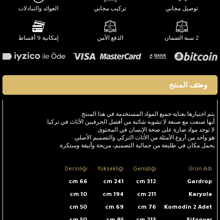
توصيل مجاني
تركيب مجاني
العوائد والتبادلات
2 سنة الضمان
الدفع الآمن
إمكانية 9 أقساط
وصف المنتج
يتم اختيارها بعناية جميع المواد المستخدمة في هذا المنتج.
أنها صنعت مع صنعة لا تشوبه شائبة من أفضل الحرفيين الأثاث في تركيا.
لا توجد مواد ضارة على صحة الإنسان في المحتوى.
هو واحد من أروع الأمثلة من الأثاث التركي والتصميم الأصلي.
يحمل مكان في طليعة من جمالية التصميم، مريحة وأنيقة ومبتكرة.
Derinliği
Yüksekliği
Genişliği
Ürün Adı
66 cm
241 cm
312 cm
Gardrop
10 cm
194 cm
211 cm
Karyola
50 cm
69 cm
76 cm
Komodin 2 Adet
50 cm
95 cm
213 cm
Şifonyer