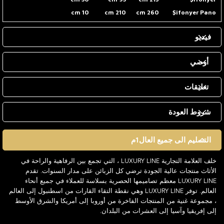
10 cm
210 cm
260 cm
Şifonyer Pano
فيديو
أوصي
تعليقات
شروط العودة
التسليم الى جميع العال1م
خلف العلامة التجارية LUXURY LINE ، التي تجمع بين الرفاهية والراحة في
الأثاث منتجات عالية الجودة ترضي كل الزبائن على مدار السنوات. تقدم
LUXURY LINE معظم تصاميمها الحصرية بسلاسة للعملاء في جميع أنحاء
العالم. توفر LUXURY LINE وهي نقطة التقاء القارات من اسطنبول إلى العالم
، مجموعة غنية من المنتجات الفاخرة من أوروبا إلى أمريكا والشرق الأوسط
إلى إفريقيا وآسيا إلى العشرات من البلدان.