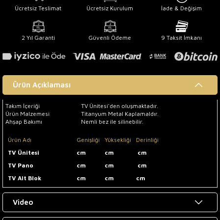
Ücretsiz Teslimat
Ücretsiz Kurulum
İade & Değişim
2 Yıl Garanti
Güvenli Ödeme
9 Taksit İmkanı
Ürün Açıklaması
Takım İçeriği
TV Ünitesi'den oluşmaktadır.
Ürün Malzemesi
Titanyum Metal Kaplamaldır.
Ahşap Bakımı
Nemli bez ile silinebilir.
Ürün Adı
Genişliği
Yüksekliği
Derinliği
TV Ünitesi
cm
cm
cm
TV Pano
cm
cm
cm
TV Alt Blok
cm
cm
cm
Video