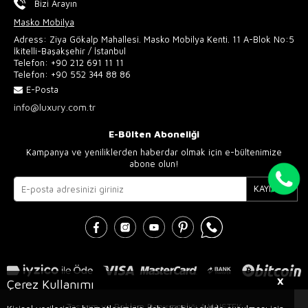
Bizi Arayın
Masko Mobilya
Adress: Ziya Gökalp Mahallesi. Masko Mobilya Kenti. 11 A-Blok No:5
İkitelli-Başakşehir / İstanbul
Telefon:
+90 212 691 11 11
Telefon:
+90 552 344 88 86
E-Posta
info@luxury.com.tr
E-Bülten Aboneliği
Kampanya ve yeniliklerden haberdar olmak için e-bültenimize
abone olun!
KAYIT OL
X
Çerez Kullanımı
Tasarım ve Reklam Danışmanlığı AJANSTEK