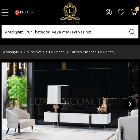
0
TR − TL
Anasayfa
Online Satış
TV Ünitesi
Tarbes Modern TV Ünitesi