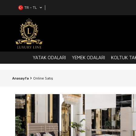
TR − TL
YATAK ODALARI
YEMEK ODALARI
KOLTUK TAK
Anasayfa
Online Satış