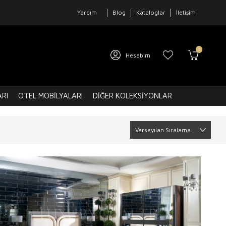
Yardım
Blog
Kataloglar
İletişim
0
Hesabım
ARI
OTEL MOBILYALARI
DIĞER KOLEKSIYONLAR