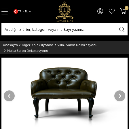
0
TR − TL
Anasayfa
Diğer Koleksiyonlar
Villa, Salon Dekorasyonu
Malta Salon Dekorasyonu