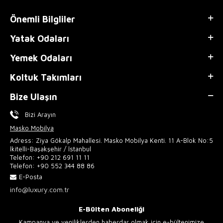
Önemli Bilgliler
Yatak Odaları
Yemek Odaları
Koltuk Takımları
Bize Ulaşın
Bizi Arayın
Masko Mobilya
Adress: Ziya Gökalp Mahallesi. Masko Mobilya Kenti. 11 A-Blok No:5
İkitelli-Başakşehir / İstanbul
Telefon:
+90 212 691 11 11
Telefon:
+90 552 344 88 86
E-Posta
info@luxury.com.tr
E-Bülten Aboneliği
Kampanya ve yeniliklerden haberdar olmak için e-bültenimize