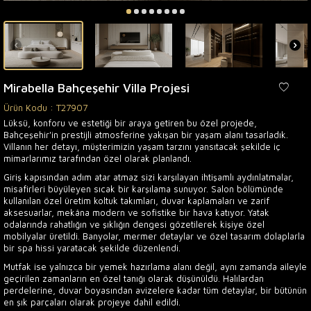
Mirabella Bahçeşehir Villa Projesi
Ürün Kodu :
T27907
Lüksü, konforu ve estetiği bir araya getiren bu özel projede,
Bahçeşehir'in prestijli atmosferine yakışan bir yaşam alanı tasarladık.
Villanın her detayı, müşterimizin yaşam tarzını yansıtacak şekilde iç
mimarlarımız tarafından özel olarak planlandı.
Giriş kapısından adım atar atmaz sizi karşılayan ihtişamlı aydınlatmalar,
misafirleri büyüleyen sıcak bir karşılama sunuyor. Salon bölümünde
kullanılan özel üretim koltuk takımları, duvar kaplamaları ve zarif
aksesuarlar, mekâna modern ve sofistike bir hava katıyor. Yatak
odalarında rahatlığın ve şıklığın dengesi gözetilerek kişiye özel
mobilyalar üretildi. Banyolar, mermer detaylar ve özel tasarım dolaplarla
bir spa hissi yaratacak şekilde düzenlendi.
Mutfak ise yalnızca bir yemek hazırlama alanı değil, aynı zamanda aileyle
geçirilen zamanların en özel tanığı olarak düşünüldü. Halılardan
perdelerine, duvar boyasından avizelere kadar tüm detaylar, bir bütünün
en şık parçaları olarak projeye dahil edildi.