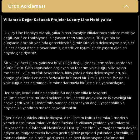
Ürün Açıklaması
Villanıza Değer Katacak Projeler Luxury Line Mobilya'da
Luxury Line Mobilya olarak, yılların tecrübesiyle villalarınıza sadece mobilya
değil, zarif ve fonksiyonel bir yaşam tarzı sunuyoruz. Türkiye’nin ve
dünyanın dört bir yanında gerçekleştirdiğimiz lüks villa dekorasyon projeleri
ile her detayı özenle tasarlanmış, estetik ve uyum içinde yaşam alanları
hayata geçiriyoruz.
Bir villayı özel kılan, yalnızca büyüklüğü değil, içindeki atmosfer, konfor ve
bütünlüktür. Giriş kapısından başlayan bu tasarım yolculuğu; villa salon
modelleri, villa mutfak tasarımları, lüks yatak odası dekorasyonları, şık
banyo çözümleri ve daha fazlası ile bütünsel bir kimlik kazanır. Biz de bu
yolculuğun her adımında, iç mimarlarımızla birlikte sizin yanınızdayız.
Her proje, kendi ruhuna sahiptir. Bu nedenle villa iç tasarımı
çalışmalarımızda; müşteri beklentilerini, estetik anlayışını ve işlevselliği bir
araya getiriyoruz. Hedefimiz, sadece dekorasyon değil, yaşanabilir ve
hayranlık uyandıran mekanlar yaratmaktır.
Eğer siz de dubleks villa iç dizaynı, özel üretim koltuk takımları, modern
yemek odası tasarımları ve daha fazlası ile villanızı yeniden yorumlamak
istiyorsanız, sizi İstanbul Masko’daki Luxury Line Mobilya mağazamıza davet
ediyoruz. Mağazamızda hayata geçirdiğimiz projeleri yakından görebilir, iç
mimar ekibimizle birebir görüşerek size özel dekorasyon çözümlerini