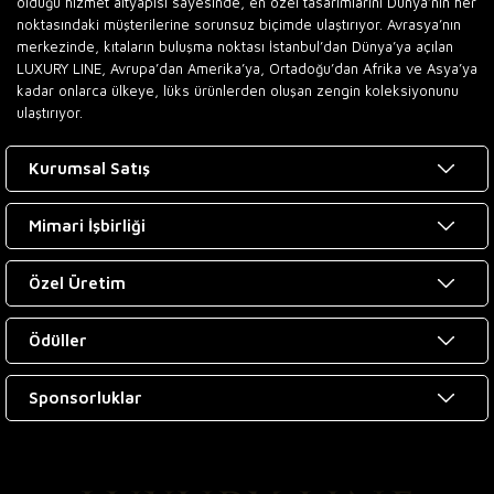
olduğu hizmet altyapısı sayesinde, en özel tasarımlarını Dünya’nın her
noktasındaki müşterilerine sorunsuz biçimde ulaştırıyor. Avrasya’nın
merkezinde, kıtaların buluşma noktası İstanbul’dan Dünya’ya açılan
LUXURY LINE, Avrupa’dan Amerika’ya, Ortadoğu’dan Afrika ve Asya’ya
kadar onlarca ülkeye, lüks ürünlerden oluşan zengin koleksiyonunu
ulaştırıyor.
Kurumsal Satış
Mimari İşbirliği
Özel Üretim
Ödüller
Sponsorluklar