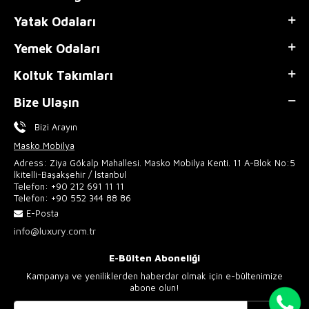
Yatak Odaları
Yemek Odaları
Koltuk Takımları
Bize Ulaşın
Bizi Arayın
Masko Mobilya
Adress: Ziya Gökalp Mahallesi. Masko Mobilya Kenti. 11 A-Blok No:5
İkitelli-Başakşehir / İstanbul
Telefon:
+90 212 691 11 11
Telefon:
+90 552 344 88 86
E-Posta
info@luxury.com.tr
E-Bülten Aboneliği
Kampanya ve yeniliklerden haberdar olmak için e-bültenimize
abone olun!