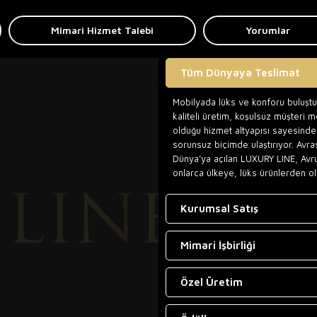
Mimari Hizmet Talebi
Yorumlar
Tüm Dünyaya Teslimat
Mobilyada lüks ve konforu buluşt
kaliteli üretim, koşulsuz müşteri 
olduğu hizmet altyapısı sayesinde,
sorunsuz biçimde ulaştırıyor. Avra
Dünya’ya açılan LUXURY LINE, Avr
onlarca ülkeye, lüks ürünlerden ol
Kurumsal Satış
Mimari İşbirliği
Özel Üretim