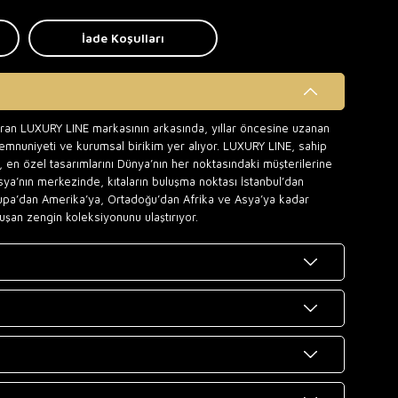
İade Koşulları
uran LUXURY LINE markasının arkasında, yıllar öncesine uzanan
memnuniyeti ve kurumsal birikim yer alıyor. LUXURY LINE, sahip
 en özel tasarımlarını Dünya’nın her noktasındaki müşterilerine
sya’nın merkezinde, kıtaların buluşma noktası İstanbul’dan
upa’dan Amerika’ya, Ortadoğu’dan Afrika ve Asya’ya kadar
uşan zengin koleksiyonunu ulaştırıyor.