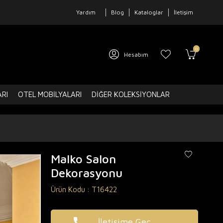
Yardım
Blog
Kataloglar
İletişim
0
Hesabım
ARI
OTEL MOBILYALARI
DIĞER KOLEKSIYONLAR
Malko Salon
Dekorasyonu
Ürün Kodu :
T16422
İletişime Geç