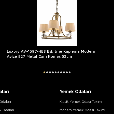
Luxury AV-1597-4ES Eskitme Kaplama Modern
Avize E27 Metal Cam Kumaş 52cm
aları
Yemek Odaları
Odaları
Klasik Yemek Odası Takımı
k Odaları
Modern Yemek Odası Takımı