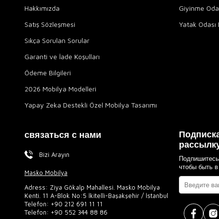
Hakkımızda
Giyinme Odal
Satış Sözleşmesi
Yatak Odası 
Sıkça Sorulan Sorular
Garanti ve İade Koşulları
Ödeme Bilgileri
2026 Mobilya Modelleri
Yapay Zeka Destekli Özel Mobilya Tasarımı
Подписка
связаться с нами
рассылк
Bizi Arayın
Подпишитесь
чтобы быть в
Masko Mobilya
Adress: Ziya Gökalp Mahallesi. Masko Mobilya
Kenti. 11 A-Blok No:5 İkitelli-Başakşehir / İstanbul
Telefon:
+90 212 691 11 11
Telefon:
+90 552 344 88 86