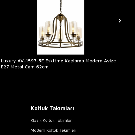
Luxury AV-1597-5E Eskitme Kaplama Modern Avize
Lu
E27 Metal Cam 62cm
Av
Koltuk Takımları
Klasik Koltuk Takımları
Modern Koltuk Takımları