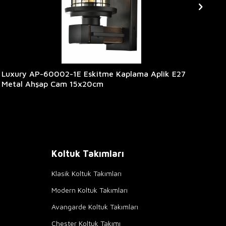
Luxury AP-60002-1E Eskitme Kaplama Aplik E27
Lu
Metal Ahşap Cam 15x20cm
Me
Koltuk Takımları
Klasik Koltuk Takımları
Modern Koltuk Takımları
Avangarde Koltuk Takımları
Chester Koltuk Takımı