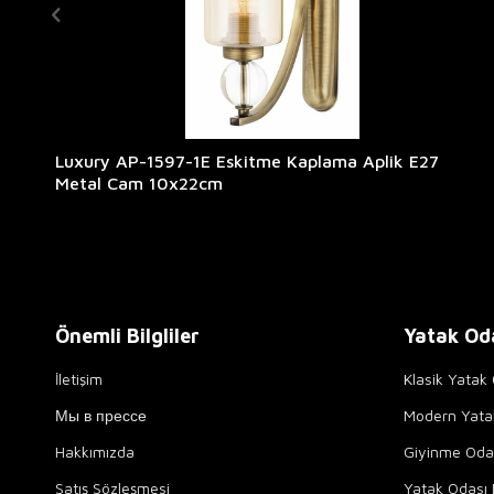
Luxury AP-1597-1E Eskitme Kaplama Aplik E27
Metal Cam 10x22cm
Önemli Bilgliler
Yatak Od
İletişim
Klasik Yatak 
Мы в прессе
Modern Yata
Hakkımızda
Giyinme Odal
Satış Sözleşmesi
Yatak Odası 