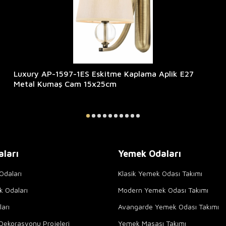
Luxury AP-1597-1ES Eskitme Kaplama Aplik E27
Metal Kumaş Cam 15x25cm
aları
Yemek Odaları
Odaları
Klasik Yemek Odası Takımı
k Odaları
Modern Yemek Odası Takımı
arı
Avangarde Yemek Odası Takımı
Dekorasyonu Projeleri
Yemek Masası Takımı