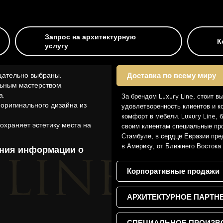
Запрос на архитектурную
К
услугу
щательно выбраны.
Доставка по всему миру
ьным мастерством.
а.
За брендом Luxury Line, стоит в
 оригинального дизайна из
удовлетворенность клиентов и к
комфорт в мебели. Luxury Line,
охраняет эстетику места на
своим клиентам специальные про
Стамбуле, в сердце Евразии пре
в Америку, от Ближнего Востока
ения информации о
Корпоративные продажи
АРХИТЕКТУРНОЕ ПАРТН
СПЕЦИАЛЬНОЕ ПРОИЗВ