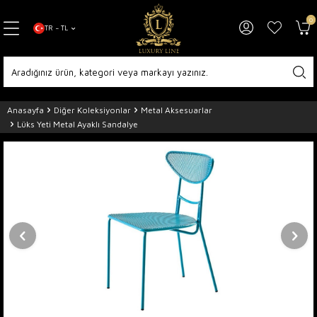
0
TR − TL
Anasayfa
Diğer Koleksiyonlar
Metal Aksesuarlar
Lüks Yeti Metal Ayaklı Sandalye