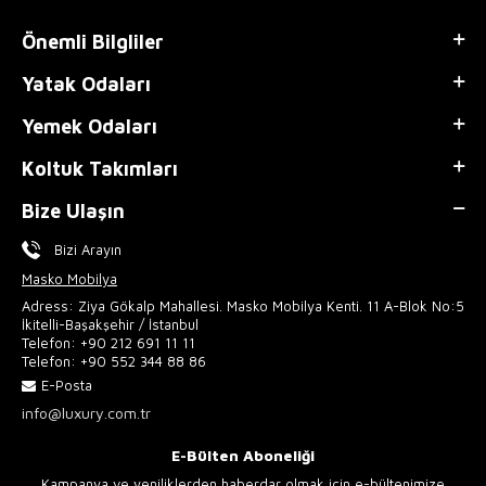
Önemli Bilgliler
Yatak Odaları
Yemek Odaları
Koltuk Takımları
Bize Ulaşın
Bizi Arayın
Masko Mobilya
Adress: Ziya Gökalp Mahallesi. Masko Mobilya Kenti. 11 A-Blok No:5
İkitelli-Başakşehir / İstanbul
Telefon:
+90 212 691 11 11
Telefon:
+90 552 344 88 86
E-Posta
info@luxury.com.tr
E-Bülten Aboneliği
Kampanya ve yeniliklerden haberdar olmak için e-bültenimize