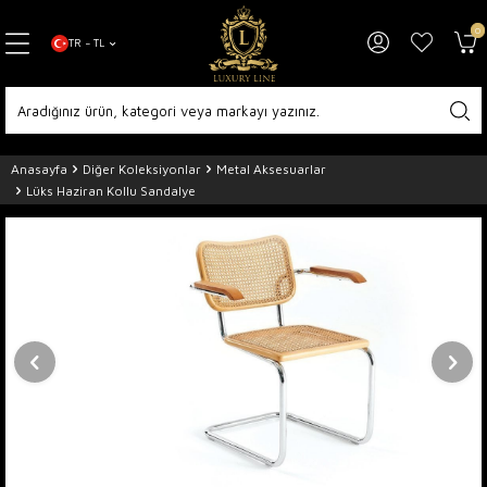
0
TR − TL
Anasayfa
Diğer Koleksiyonlar
Metal Aksesuarlar
Lüks Haziran Kollu Sandalye