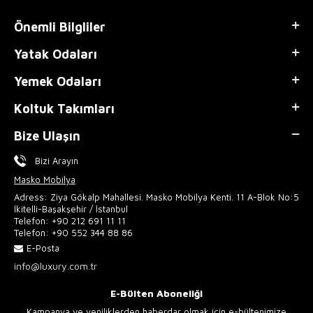
Önemli Bilgliler
Yatak Odaları
Yemek Odaları
Koltuk Takımları
Bize Ulaşın
Bizi Arayın
Masko Mobilya
Adress: Ziya Gökalp Mahallesi. Masko Mobilya Kenti. 11 A-Blok No:5
İkitelli-Başakşehir / İstanbul
Telefon:
+90 212 691 11 11
Telefon:
+90 552 344 88 86
E-Posta
info@luxury.com.tr
E-Bülten Aboneliği
Kampanya ve yeniliklerden haberdar olmak için e-bültenimize