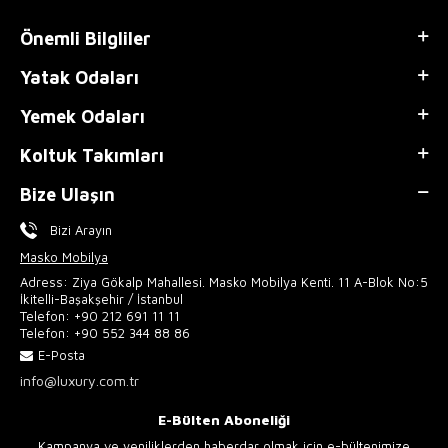
Önemli Bilgliler
Yatak Odaları
Yemek Odaları
Koltuk Takımları
Bize Ulaşın
Bizi Arayın
Masko Mobilya
Adress: Ziya Gökalp Mahallesi. Masko Mobilya Kenti. 11 A-Blok No:5
İkitelli-Başakşehir / İstanbul
Telefon:
+90 212 691 11 11
Telefon:
+90 552 344 88 86
E-Posta
info@luxury.com.tr
E-Bülten Aboneliği
Kampanya ve yeniliklerden haberdar olmak için e-bültenimize