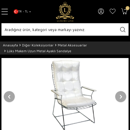
0
TR − TL
Anasayfa
Diğer Koleksiyonlar
Metal Aksesuarlar
Lüks Makem Uzun Metal Ayaklı Sandalye