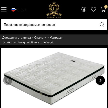
0
RU − TL
Домашняя страница
Спальни
Матрасы
Lüks Lamborghini Silverstone Yatak